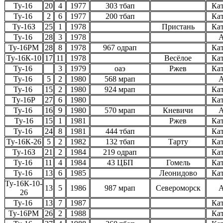
Ту-16
20
4
1977
303 тбап
Ка
Ту-16
2
6
1977
200 тбап
Ка
Ту-16З
25
1
1978
Пристань
Ка
Ту-16
28
3
1978
А
Ту-16РМ
28
8
1978
967 одрап
Ка
Ту-16К-10
17
11
1978
Весёлое
Ка
Ту-16
3
1979
оаэ
Ржев
Ка
Ту-16
5
2
1980
568 мрап
А
Ту-16
15
2
1980
924 мрап
Ка
Ту-16Р
27
6
1980
Ка
Ту-16
16
9
1980
570 мрап
Кневичи
А
Ту-16
15
1
1981
Ржев
Ка
Ту-16
24
8
1981
444 тбап
Ка
Ту-16К-26
5
2
1982
132 тбап
Тарту
Ка
Ту-16З
21
2
1984
219 одрап
Ка
Ту-16
11
4
1984
43 ЦБП
Гомель
Ка
Ту-16
13
6
1985
Леонидово
Ка
Ту-16К-10-
13
5
1986
987 мрап
Североморск
А
26
Ту-16
13
7
1987
Ка
Ту-16РМ
26
2
1988
Ка