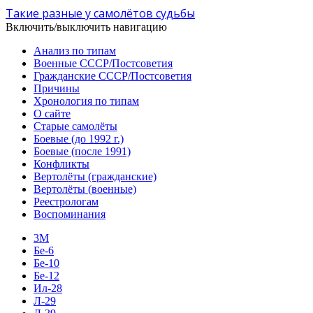
Такие разные у самолётов судьбы
Включить/выключить навигацию
Анализ по типам
Военные СССР/Постсоветия
Гражданские СССР/Постсоветия
Причины
Хронология по типам
О сайте
Старые самолёты
Боевые (до 1992 г.)
Боевые (после 1991)
Конфликты
Вертолёты (гражданские)
Вертолёты (военные)
Реестрологам
Воспоминания
3М
Бе-6
Бе-10
Бе-12
Ил-28
Л-29