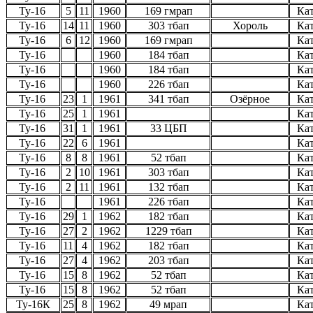
Ту-16
5
11
1960
169 гмрап
Ка
Ту-16
14
11
1960
303 тбап
Хороль
Ка
Ту-16
6
12
1960
169 гмрап
Ка
Ту-16
1960
184 тбап
Ка
Ту-16
1960
184 тбап
Ка
Ту-16
1960
226 тбап
Ка
Ту-16
23
1
1961
341 тбап
Озёрное
Ка
Ту-16
25
1
1961
Ка
Ту-16
31
1
1961
33 ЦБП
Ка
Ту-16
22
6
1961
Ка
Ту-16
8
8
1961
52 тбап
Ка
Ту-16
2
10
1961
303 тбап
Ка
Ту-16
2
11
1961
132 тбап
Ка
Ту-16
1961
226 тбап
Ка
Ту-16
29
1
1962
182 тбап
Ка
Ту-16
27
2
1962
1229 тбап
Ка
Ту-16
11
4
1962
182 тбап
Ка
Ту-16
27
4
1962
203 тбап
Ка
Ту-16
15
8
1962
52 тбап
Ка
Ту-16
15
8
1962
52 тбап
Ка
Ту-16К
25
8
1962
49 мрап
Ка