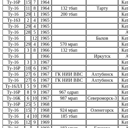
Ту-16Р
15
7
1964
Ка
Ту-16
11
8
1964
132 тбап
Тарту
Ка
Ту-16
29
1
1965
200 тбап
Ка
Ту-16З
2
4
1965
Ка
Ту-16
29
4
1965
Ка
Ту-16
28
5
1965
А
Ту-16
12
1965
Быхов
Ка
Ту-16
29
4
1966
570 мрап
Ка
Ту-16
3
8
1966
132 тбап
Ка
Ту-16
1966
Иркутск
А
Ту-16
3
3
1967
Ка
Ту-16Р
10
6
1967
Ка
Ту-16
27
6
1967
ГК НИИ ВВС
Ахтубинск
Ка
Ту-16
27
6
1967
ГК НИИ ВВС
Ахтубинск
Ка
Ту-16ЛЛ
5
9
1967
Ка
Ту-16Р
8
9
1967
967 одрап
Ка
Ту-16К
6
10
1967
987 мрап
Североморск-3
Ка
Ту-16Р
25
5
1968
Ка
Ту-16
15
7
1968
924 мрап
Оленегорск
Ка
Ту-16
4
10
1968
185 тбап
Ка
Ту-16
12
9
1969
Ка