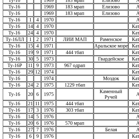
Ту-16
1969
183 мрап
Елизово
А
Ту-16
1969
183 мрап
Елизово
А
Ту-16
1969
183 мрап
Елизово
А
Ту-16
1
4
1970
А
Ту-16
14
4
1970
Ка
Ту-16
24
4
1970
Ка
Ту-16ЛЛ
1
2
1971
ЛИИ МАП
Раменское
Ка
Ту-16
15
4
1971
Аральское море
Ка
Ту-16
19
9
1971
444 тбап
Ка
Ту-16
30
5
1973
Гвардейское
Ка
Ту-16Р
11
9
1973
967 одрап
Ка
Ту-16
29
12
1974
Ка
Ту-16
1974
Моздок
Ка
Ту-16
24
2
1975
1229 тбап
Ка
Каменный
Ту-16
20
6
1975
А
Ручей
Ту-16
21
11
1975
444 тбап
Ка
Ту-16
17
3
1976
303 тбап
Ка
Ту-16
14
5
1976
А
Ту-16
20
6
1976
570 мрап
А
Ту-16
27
7
1976
Белая
А
Ту-16
6
9
1976
Ка