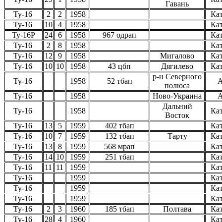
Гавань
Ту-16
2
2
1958
Ка
Ту-16
10
4
1958
Ка
Ту-16Р
24
6
1958
967 одрап
Ка
Ту-16
2
8
1958
Ка
Ту-16
12
9
1958
Мигалово
Ка
Ту-16
10
10
1958
43 цбп
Дягилево
Ка
р-н Северного
Ту-16
1958
52 тбап
А
полюса
Ту-16
1958
Ново-Украина
А
Дальний
Ту-16
1958
Ка
Восток
Ту-16
13
5
1959
402 тбап
Ка
Ту-16
10
7
1959
132 тбап
Тарту
Ка
Ту-16
13
8
1959
568 мрап
Ка
Ту-16
14
10
1959
251 тбап
Ка
Ту-16
11
11
1959
Ка
Ту-16
1959
Ка
Ту-16
1959
Ка
Ту-16
1959
Ка
Ту-16
2
3
1960
185 тбап
Полтава
Ка
Ту-16
28
4
1960
Ка