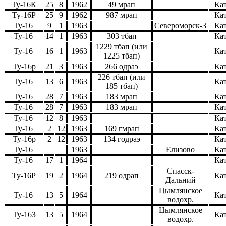
Ту-16К
25
8
1962
49 мрап
Ка
Ту-16
Р
25
9
1962
987 мрап
Ка
Ту-16
9
1
1963
Североморск-3
Ка
Ту-16
14
1
1963
303 тбап
Ка
1229 тбап (или
Ту-16
16
1
1963
Ка
1225 тбап)
Ту-16р
21
3
1963
266 одраэ
Ка
226 тбап (или
Ту-16
13
6
1963
Ка
185 тбап)
Ту-16
28
7
1963
183 мрап
Ка
Ту-16
28
7
1963
183 мрап
Ка
Ту-16
12
8
1963
Ка
Ту-16
2
12
1963
169 гмрап
Ка
Ту-16р
2
12
1963
134 годраэ
Ка
Ту-16
1963
Елизово
Ка
Ту-16
17
1
1964
Ка
Спасск-
Ту-16Р
19
2
1964
219 одрап
Ка
Дальний
Цымлянское
Ту-16
13
5
1964
Ка
водохр.
Цымлянское
Ту-16З
13
5
1964
Ка
водохр.