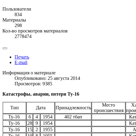
Пользователи
834
Материалы
298
Кол-во просмотров материалов
2778474
Печать
E-mail
Информация о материале
Опубликовано: 25 августа 2014
Просмотров: 9385
Катастрофы, аварии, потери Ту-16
Место
Ха
Тип
Дата
Принадлежность
происшествия
прои
Ту-16
6
4
1954
402 тбап
Ка
Ту-16
28
9
1954
Ка
Ту-16
15
2
1955
А
Ту-16
19
8
1955
Ка