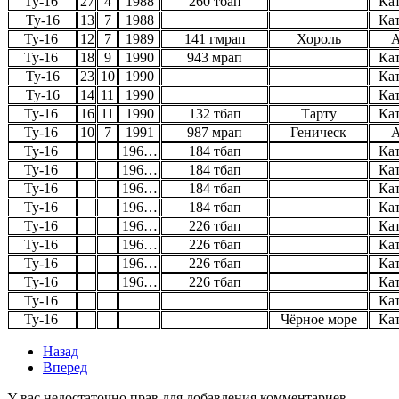
Ту-16
27
4
1988
260 тбап
Ка
Ту-16
13
7
1988
Ка
Ту-16
12
7
1989
141 гмрап
Хороль
А
Ту-16
18
9
1990
943 мрап
Ка
Ту-16
23
10
1990
Ка
Ту-16
14
11
1990
Ка
Ту-16
16
11
1990
132 тбап
Тарту
Ка
Ту-16
10
7
1991
987 мрап
Геническ
А
Ту-16
196…
184 тбап
Ка
Ту-16
196…
184 тбап
Ка
Ту-16
196…
184 тбап
Ка
Ту-16
196…
184 тбап
Ка
Ту-16
196…
226 тбап
Ка
Ту-16
196…
226 тбап
Ка
Ту-16
196…
226 тбап
Ка
Ту-16
196…
226 тбап
Ка
Ту-16
Ка
Ту-16
Чёрное море
Ка
Назад
Вперед
У вас недостаточно прав для добавления комментариев.