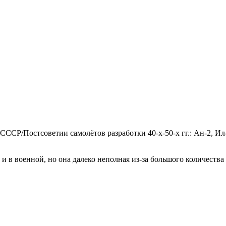
ССР/Постсоветии самолётов разработки 40-х-50-х гг.: Ан-2, Ил-1
и в военной, но она далеко неполная из-за большого количества 