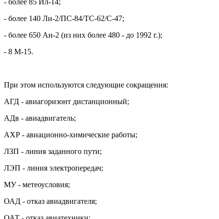
- более 85 Ил-14;
- более 140 Ли-2/ПС-84/ТС-62/С-47;
- более 650 Ан-2 (из них более 480 - до 1992 г.);
- 8 М-15.
При этом используются следующие сокращения:
АГД - авиагоризонт дистанционный;
АДв - авиадвигатель;
АХР - авиационно-химические работы;
ЛЗП - линия заданного пути;
ЛЭП - линия электропередач;
МУ - метеоусловия;
ОАД - отказ авиадвигателя;
ОАТ - отказ авиатехники;