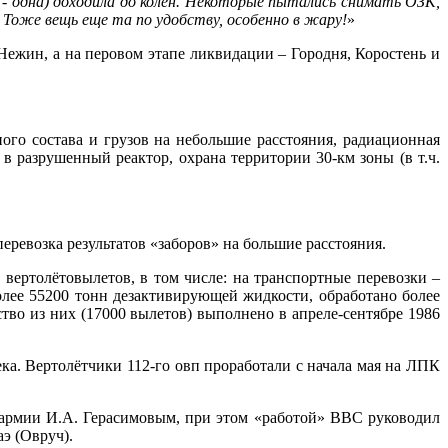
е - одна) доходила до колен. Некоторые пытались снимать ОЗК,
. Тоже вещь еще та по удобству, особенно в жару!
»
жин, а на перовом этапе ликвидации – Городня, Коростень и
го состава и грузов на небольшие расстояния, радиационная
 в разрушенный реактор, охрана территории 30-км зоны (в т.ч.
перевозка результатов «заборов» на большие расстояния.
ертолётовылетов, в том числе: на транспортные перевозки –
более 55200 тонн дезактивирующей жидкости, обработано более
ство из них (17000 вылетов) выполнено в апреле-сентябре 1986
ека. Вертолётчики 112-го овп проработали с начала мая на ЛПК
 армии И.А. Герасимовым, при этом «работой» ВВС руководил
э (Овруч).