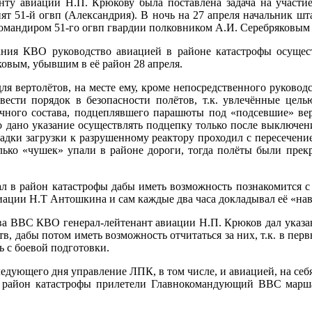
ту авиации Н.П. Крюкову была поставлена задача на участие
нят 51-й огвп (Александрия). В ночь на 27 апреля начальник 
омандиром 51-го огвп гвардии полковником А.И. Серебряковым 
ования КВО руководство авиацией в районе катастрофы осуще
ковым, убывшим в её район 28 апреля.
я вертолётов, на месте ему, кроме непосредственного руководс
вести порядок в безопасности полётов, т.к. увлечённые цел
личного состава, подцеплявшего парашюты под «подсевшие» в
но указание осуществлять подцепку только после выключения
адки загрузки к разрушенному реактору проходил с пересечени
олько «чушек» упали в районе дороги, тогда полёты были пре
в район катастрофы дабы иметь возможность познакомится с о
иации Н.Т Антошкина и сам каждые два часа докладывал её «на
ава ВВС КВО генерал-лейтенант авиации Н.П. Крюков дал указан
в, дабы потом иметь возможность отчитаться за них, т.к. в перв
ь с боевой подготовки.
ледующего дня управление ЛПК, в том числе, и авиацией, на се
 в район катастрофы прилетели Главнокомандующий ВВС ма