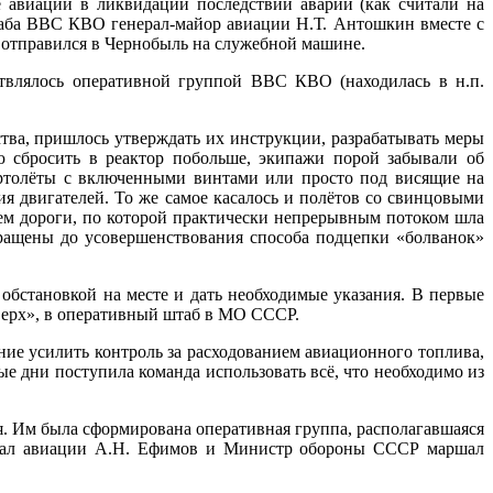
 авиации в ликвидации последствий аварии (как считали на
штаба ВВС КВО генерал-майор авиации Н.Т. Антошкин вместе с
отправился в Чернобыль на служебной машине.
ствлялось оперативной группой ВВС КВО (находилась в н.п.
тва, пришлось утверждать их инструкции, разрабатывать меры
ью сбросить в реактор побольше, экипажи порой забывали об
ертолёты с включенными винтами или просто под висящие на
 двигателей. То же самое касалось и полётов со свинцовыми
ем дороги, по которой практически непрерывным потоком шла
кращены до усовершенствования способа подцепки «болванок»
бстановкой на месте и дать необходимые указания. В первые
верх», в оперативный штаб в МО СССР.
ие усилить контроль за расходованием авиационного топлива,
ые дни поступила команда использовать всё, что необходимо из
бя. Им была сформирована оперативная группа, располагавшаяся
ршал авиации А.Н. Ефимов и Министр обороны СССР маршал