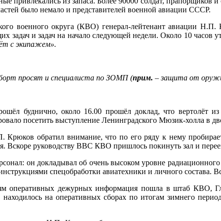
ьные привлекались из запаса. Более 90000 солдат, прапорщиков и
 частей было немало и представителей военной авиации СССР.
о военного округа (КВО) генерал-лейтенант авиации Н.П. К
ущих задач и задач на начало следующей недели. Около 10 часов
ёт с экипажем».
 борт просят и специалиста по ЗОМП (
прим.
– защита от оружи
ёл буднично, около 16.00 прошёл доклад, что вертолёт из 
ировало посетить выступление Ленинградского Мюзик-холла в дв
П. Крюков обратил внимание, что по его ряду к нему пробира
я. Вскоре руководству ВВС КВО пришлось покинуть зал и перее
рсонал: он докладывал об очень высоком уровне радиационного 
струкциями спецобработки авиатехники и личного состава. Всё 
ям оперативных дежурных информация пошла в штаб КВО, 
ВО находилось на оперативных сборах по итогам зимнего пери