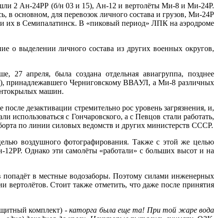
шли 2 Ан-24РР (б/н 03 и 15), Ан-12 и вертолёты Ми-8 и Ми-24Р.
, в основном, для перевозок личного состава и грузов, Ми-24Р
или их в Семипалатинск. В «пиковый период» ЛПК на аэродроме
ие о выделении личного состава из других военных округов,
 27 апреля, была создана отдельная авиагруппа, позднее
ы), принадлежавшего Черниговскому ВВАУЛ, а Ми-8 различных
винтокрылых машин.
после дезактивации стремительно рос уровень загрязнения, и,
и использоваться с Гончаровского, а с Певцов стали работать,
 борта по линии силовых ведомств и других министерств СССР.
елью воздушного фотографирования. Также с этой же целью
Ан-12РР. Однако эти самолёты «работали» с больших высот и на
тов попадёт в местные водозаборы. Поэтому силами инженерных
и вертолётов. Стоит также отметить, что даже после принятия
ащитный комплект)
- каторга была еще та! При той жаре вода