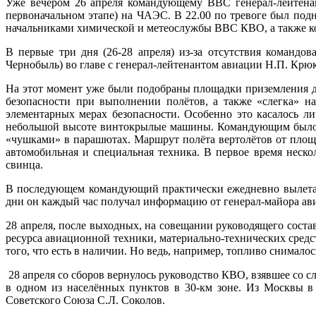
Уже вечером 26 апреля командующему ВВС генерал-лейтенан
первоначальном этапе) на ЧАЭС. В 22.00 по тревоге был под
начальниками химической и метеослужбы ВВС КВО, а также к
В первые три дня (26-28 апреля) из-за отсутствия команд
Чернобыль) во главе с генерал-лейтенантом авиации Н.П. Крю
На этот момент уже были подобраны площадки приземления дл
безопасности при выполнении полётов, а также «слегка» на
элементарных мерах безопасности. Особенно это касалось 
небольшой высоте винтокрылые машины. Командующим было да
«чушками» в парашютах. Маршрут полёта вертолётов от площ
автомобильная и специальная техника. В первое время неск
свинца.
В последующем командующий практически ежедневно вылетал 
дни он каждый час получал информацию от генерал-майора ав
28 апреля, после выходных, на совещании руководящего сост
ресурса авиационной техники, материально-технических средст
того, что есть в наличии. Но ведь, например, топливо снималос
28 апреля со сборов вернулось руководство КВО, взявшее со с
в одном из населённых пунктов в 30-км зоне. Из Москвы
Советского Союза С.Л. Соколов.