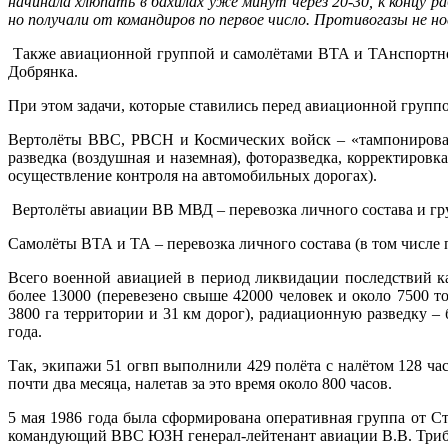
начинала хлюпать в бахилах уже минут через 20-30, к концу р
но получали от командиров по первое число. Противогазы не но
Также авиационной группой и самолётами ВТА и ТАнспортной
Добрянка.
При этом задачи, которые ставились перед авиационной групп
Вертолёты ВВС, РВСН и Космических войск – «тампонировани
разведка (воздушная и наземная), фоторазведка, корректировк
осуществление контроля на автомобильных дорогах).
Вертолёты авиации ВВ МВД – перевозка личного состава и гру
Самолёты ВТА и ТА – перевозка личного состава (в том числе пр
Всего военной авиацией в период ликвидации последствий к
более 13000 (перевезено свыше 42000 человек и около 7500 т
3800 га территории и 31 км дорог), радиационную разведку – 
года.
Так, экипажи 51 огвп выполнили 429 полёта с налётом 128 час
почти два месяца, налетав за это время около 800 часов.
5 мая 1986 года была сформирована оперативная группа от 
командующий ВВС ЮЗН генерал-лейтенант авиации В.В. Трибшт