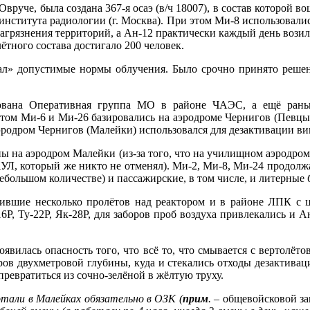
вруче, была создана 367-я осаэ (в/ч 18007), в состав которой во
нститута радиологии (г. Москва). При этом Ми-8 использовались
 загрязнения территорий, а Ан-12 практически каждый день воз
лётного состава достигало 200 человек.
ал» допустимые нормы облучения. Было срочно принято решен
ана Оперативная группа МО в районе ЧАЭС, а ещё раньше,
том Ми-6 и Ми-26 базировались на аэродроме Чернигов (Певц
эродром Чернигов (Малейки) использовался для дезактивации 
 на аэродром Малейки (из-за того, что на училищном аэродроме 
Л, который же никто не отменял). Ми-2, Ми-8, Ми-24 продолжал
ебольшом количестве) и пассажирские, в том числе, и литерные
вшие несколько пролётов над реактором и в районе ЛПК с ц
6Р, Ту-22Р, Як-28Р, для заборов проб воздуха привлекались и 
оявилась опасность того, что всё то, что смывается с вертолё
ов двухметровой глубины, куда и стекались отходы дезактиваци
превратиться из сочно-зелёной в жёлтую труху.
отали в Малейках обязательно в ОЗК (
прим
. –
общевойсковой з