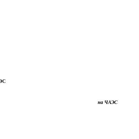
АЭС
трофы на ЧАЭС