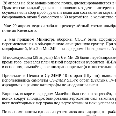
28 апреля на базе авиационного полка, дислоцировавшегося в О
Практически каждый день ею выполнялись задачи в интересах и
осуществляли сбор проб грунта и воды для составления карты
базировались около 5 самолётов и 30 вертолётов, а количество 
Уже 29 апреля медики забили тревогу: лётный состав «выбр
помимо Киевского.
2 мая приказом Министра обороны СССР была сформиров
переименованная в объединённую авиационную группу. При э
модификаций, Ми-2 и Ми-24Р – на аэродроме Гончаровское. А
В последующем (29 апреля) Ми-6 и Ми-26 были перебазированы
кроме того, срывался план лётной подготовки курсантов ЧВВАУ
в основном, самолёты, военно-транспортные (в относительно н
Прилетали в Певцы и Су-24МР 10-го орап (Щучин), выполни
использовались самолёты Су-24МР 511-го ограп (Буялык), Ту-1
аэродромах в районе катастрофы не «подсаживались».
Впрочем, вскоре и аэродром Малейки был сильно загрязнён, п
войск вокруг площадок базирования вертолётов был выкопан р
всех необходимых мер трава под вертолётами за ночь успевала 
По воспоминаниям одного из участников ликвидации, «…р
аб