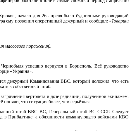
 офицеров работали в зоне в самый сложный период с апреля по
рюков, начало дня 26 апреля было будничным: руководящий
 утра ему позвонил оперативный дежурный и сообщил: «
Товарищ
я массового поражения).
Чернобыля успешно вернулся в Борисполь. Всё руководство
орце «Украина».
ется дежурный Командования ВВС, который доложил, что есть
хать в собственный штаб.
загрязнения вертолёта и дозе радиации, полученной экипажем.
поняли, что ситуация более, чем серьёзная.
Главный штаб ВВС ВС, Генеральный штаб ВС СССР. Следует
ода в Прибалтике, а обязанности командующего войсками КВО