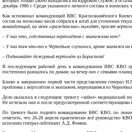
которых только 24000 находились на кадровой службе, а остал
декабрь 1986 г. Среди указанного личного состава и воинских
Как вспоминал командующий ВВС Краснознамённого Киевског
состав на несколько часов собрался в штаб для уточнения тек
командующий, на меня «гражданские» выходят, просят вертол
– У них что, собственных вертолётов с экипажами нет?
– У них там что-то в Чернобыле случилось, кроме экипажа на
– Поднимайте дежурный вертолёт из Борисполя!
В последующем рабочий день в командовании ВВС КВО прош
постепенно разошлось по домам: на вечер оно с семьями план
Ближе к завершению первой части представления генерал Н.
проблемы с вертолётом и экипажем, вернувшимся из Чернобыл
Дело оказалось в следующем: тревогу «забил» медицинский пе
Не исчезали они и после предусмотренной соответствующими ин
По тревоге было поднято командование ВВС КВО, по лини
отметить, что 26-28 апреля практически всё руководство К
исполнял генерал-лейтенант А.Д. Фомин.