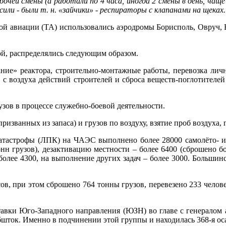
абочей смены (а работали по 4 часа, иногда 2 смены в день, чащ
сили - были т. н. «зайчики» - респираторы с клапанами на щеках
 авиации (ТА) использовались аэродромы Борисполь, Овруч, Не
ой, распределялись следующим образом.
е» реактора, строительно-монтажные работы, перевозка лично
а с воздуха действий строителей и сброса веществ-поглотителей
зов в процессе служебно-боевой деятельности.
изванных из запаса) и грузов по воздуху, взятие проб воздуха, 
атастрофы (ЛПК) на ЧАЭС выполнено более 28000 самолёто- и в
онн грузов), дезактивацию местности – более 6400 (сброшено 
более 4300, на выполнение других задач – более 3000. Большин
ов, при этом сброшено 764 тонны грузов, перевезено 233 челов
Ставки Юго-Западного направления (ЮЗН) во главе с генералом
ок. Именно в подчинении этой группы и находилась 368-я оса