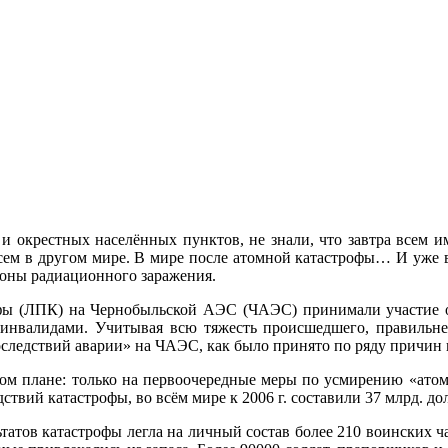
и окрестных населённых пунктов, не знали, что завтра всем им
сем в другом мире. В мире после атомной катастрофы… И уже в
зоны радиационного заражения.
фы (ЛПК) на Чернобыльской АЭС (ЧАЭС) принимали участие ок
ли инвалидами. Учитывая всю тяжесть происшедшего, правиль
следствий аварии» на ЧАЭС, как было принято по ряду причин в
м плане: только на первоочередные меры по усмирению «атомн
дствий катастрофы, во всём мире к 2006 г. составили 37 млрд. до
татов катастрофы легла на личный состав более 210 воинских ч