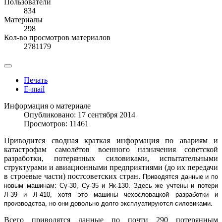
Пользователи
834
Материалы
298
Кол-во просмотров материалов
2781179
Печать
E-mail
Информация о материале
Опубликовано: 17 сентября 2014
Просмотров: 11461
Приводится сводная краткая информация по авариям и
катастрофам самолётов военного назначения советской
разработки, потерянных силовиками, испытательными
структурами и авиационными предприятиями (до их передачи
в строевые части) постсоветских стран.
Приводятся данные и по
новым машинам: Су-30, Су-35 и Як-130. Здесь же учтены и потери
Л-39 и Л-410, хотя это машины чехословацкой разработки и
производства, но они довольно долго эксплуатируются силовиками.
Всего приводятся данные по почти 290 потерянным