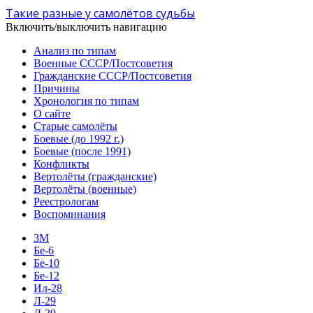
Такие разные у самолётов судьбы
Включить/выключить навигацию
Анализ по типам
Военные СССР/Постсоветия
Гражданские СССР/Постсоветия
Причины
Хронология по типам
О сайте
Старые самолёты
Боевые (до 1992 г.)
Боевые (после 1991)
Конфликты
Вертолёты (гражданские)
Вертолёты (военные)
Реестрологам
Воспоминания
3М
Бе-6
Бе-10
Бе-12
Ил-28
Л-29