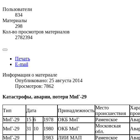
Пользователи
834
Материалы
298
Кол-во просмотров материалов
2782394
Печать
E-mail
Информация о материале
Опубликовано: 25 августа 2014
Просмотров: 7862
Катастрофы, аварии, потери МиГ-29
Место
Хара
Тип
Дата
Принадлежность
происшествия
про
МиГ-29
15
6
1978
ОКБ МиГ
Раменское
Ава
Московская
МиГ-29
31
10
1980
ОКБ МиГ
Ава
обл.
МиГ-29
1983
ЛИИ МАП
Раменское
Ава