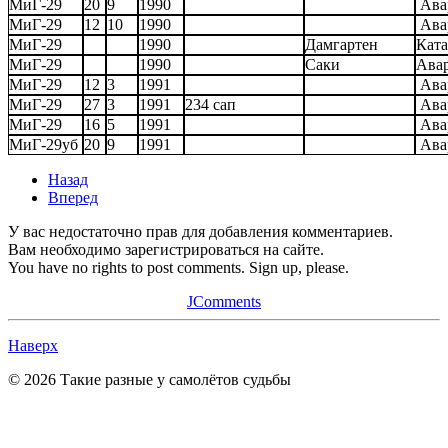
МиГ-29
20
9
1990
Ава
МиГ-29
12
10
1990
Ава
МиГ-29
1990
Дамгартен
Ката
МиГ-29
1990
Саки
Ава
МиГ-29
12
3
1991
Ава
МиГ-29
27
3
1991
234 сап
Ава
МиГ-29
16
5
1991
Ава
МиГ-29уб
20
9
1991
Ава
Назад
Вперед
У вас недостаточно прав для добавления комментариев.
Вам необходимо зарегистрироваться на сайте.
You have no rights to post comments. Sign up, please.
JComments
Наверх
© 2026 Такие разные у самолётов судьбы