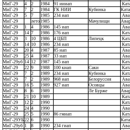
МиГ-29
4
2
1984
91 иииап
Кат
МиГ-29
7
2
1984
ГК НИИ
Кубинка
Ката
МиГ-29
5
7
1985
234 иап
Ава
МиГ-29
лето
1985
Мачулищи
Ава
МиГ-29
1
4
1986
145 иап
Ава
МиГ-29
14
7
1986
176 иап
Кат
МиГ-29
3
10
1986
4 ЦБП
Липецк
Кат
МиГ-29
14
10
1986
234 иап
Кат
МиГ-29
20
4
1987
85 иап
Ава
МиГ-29
25
4
1987
33 иап
Ава
МиГ-29уб
14
12
1987
145 иап
Кат
МиГ-29
22
9
1988
100 киап
Саки
Кат
МиГ-29
7
2
1989
234 иап
Кубинка
Кат
МиГ-29
7
2
1989
968 иап
Белоруссия
Ава
МиГ-29
16
5
1989
927 иап
Осовцы
Ава
МиГ-29
8
6
1989
Ле Бурже
Ава
МиГ-29
21
10
1989
Кат
МиГ-29
12
2
1990
Кат
МиГ-29
24
4
1990
Ава
МиГ-29
25
5
1990
86 гмиап
Кат
МиГ-29УБ
22
6
1990
Ката
МиГ-29уб
1
8
1990
234 гиап
Ава