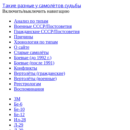
Такие разные у самолётов судьбы
Включить/выключить навигацию
Анализ по типам
Военные СССР/Постсоветия
Гражданские СССР/Постсоветия
Причины
Хронология по типам
О сайте
Старые самолёты
Боевые (до 1992 г.)
Боевые (после 1991)
Конфликты
Вертолёты (гражданские)
Вертолёты (военные)
Реестрологам
Воспоминания
3М
Бе-6
Бе-10
Бе-12
Ил-28
Л-29