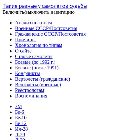
Такие разные у самолётов судьбы
Включить/выключить навигацию
Анализ по типам
Военные СССР/Постсоветия
Гражданские СССР/Постсоветия
Причины
Хронология по типам
О сайте
Старые самолёты
Боевые (до 1992 г.)
Боевые (после 1991)
Конфликты
Вертолёты (гражданские)
Вертолёты (военные)
Реестрологам
Воспоминания
3М
Бе-6
Бе-10
Бе-12
Ил-28
Л-29