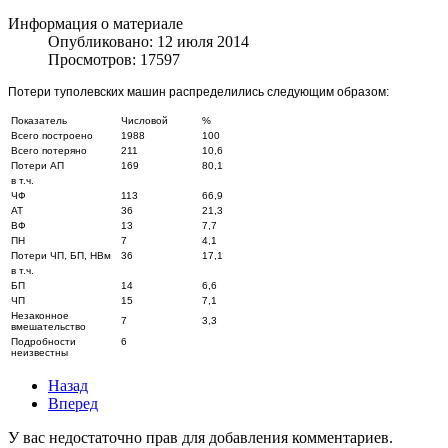
Информация о материале
Опубликовано: 12 июля 2014
Просмотров: 17597
Потери туполевских машин распределились следующим образом:
Показатель
Числовой
%
Всего построено
1988
100
Всего потеряно
211
10,6
Потери АП
169
80,1
в т.ч.
ЧФ
113
66,9
АТ
36
21,3
ВФ
13
7,7
ПН
7
4,1
Потери ЧП, БП, НВм
36
17,1
в т.ч.
БП
14
6,6
ЧП
15
7,1
Незаконное
7
3,3
вмешательство
Подробности
6
неизвестны
Назад
Вперед
У вас недостаточно прав для добавления комментариев.