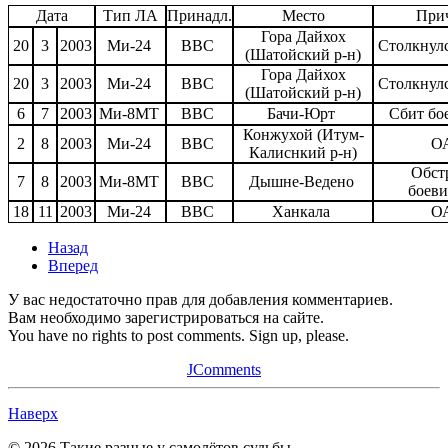
Дата
Тип ЛА
Принадл.
Место
При
Гора Дайхох
20
3
2003
Ми-24
ВВС
Столкнулс
(Шатойский р-н)
Гора Дайхох
20
3
2003
Ми-24
ВВС
Столкнулс
(Шатойский р-н)
6
7
2003
Ми-8МТ
ВВС
Бачи-Юрт
Сбит бо
Конжухой (Итум-
2
8
2003
Ми-24
ВВС
О
Калиснкий р-н)
Обст
7
8
2003
Ми-8МТ
ВВС
Дышне-Ведено
боев
18
11
2003
Ми-24
ВВС
Ханкала
О
Назад
Вперед
У вас недостаточно прав для добавления комментариев.
Вам необходимо зарегистрироваться на сайте.
You have no rights to post comments. Sign up, please.
JComments
Наверх
© 2026 Такие разные у самолётов судьбы