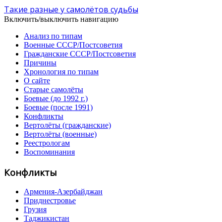
Такие разные у самолётов судьбы
Включить/выключить навигацию
Анализ по типам
Военные СССР/Постсоветия
Гражданские СССР/Постсоветия
Причины
Хронология по типам
О сайте
Старые самолёты
Боевые (до 1992 г.)
Боевые (после 1991)
Конфликты
Вертолёты (гражданские)
Вертолёты (военные)
Реестрологам
Воспоминания
Конфликты
Армения-Азербайджан
Приднестровье
Грузия
Таджикистан