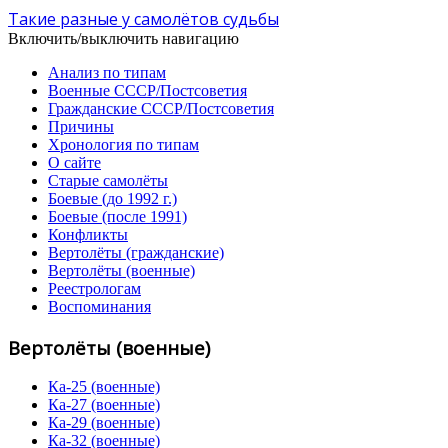
Такие разные у самолётов судьбы
Включить/выключить навигацию
Анализ по типам
Военные СССР/Постсоветия
Гражданские СССР/Постсоветия
Причины
Хронология по типам
О сайте
Старые самолёты
Боевые (до 1992 г.)
Боевые (после 1991)
Конфликты
Вертолёты (гражданские)
Вертолёты (военные)
Реестрологам
Воспоминания
Вертолёты (военные)
Ка-25 (военные)
Ка-27 (военные)
Ка-29 (военные)
Ка-32 (военные)