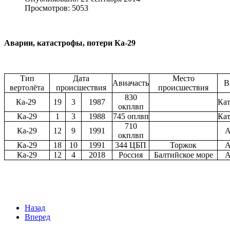
Просмотров: 5053
Аварии, катастрофы, потери Ка-29
Тип
Дата
Место
Авиачасть
В
вертолёта
происшествия
происшествия
830
Ка-29
19
3
1987
Кат
окплвп
Ка-29
1
3
1988
745 оплвп
Кат
710
Ка-29
12
9
1991
А
окплвп
Ка-29
18
10
1991
344 ЦБП
Торжок
А
Ка-29
12
4
2018
Россия
Балтийское море
А
Назад
Вперед