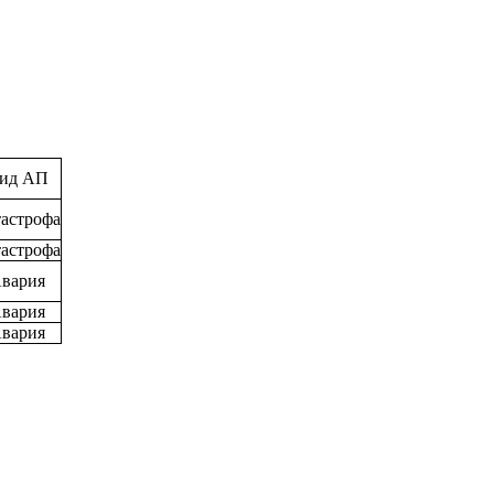
ид АП
астрофа
астрофа
вария
вария
вария