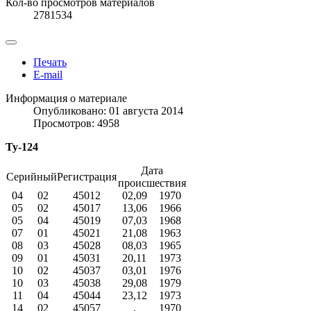
Кол-во просмотров материалов
2781534
Печать
E-mail
Информация о материале
Опубликовано: 01 августа 2014
Просмотров: 4958
Ту-124
Дата
Серийный
Регистрация
происшествия
04
02
45012
02,09
1970
05
02
45017
13,06
1966
05
04
45019
07,03
1968
07
01
45021
21,08
1963
08
03
45028
08,03
1965
09
01
45031
20,11
1973
10
02
45037
03,01
1976
10
03
45038
29,08
1979
11
04
45044
23,12
1973
14
02
45057
.
1970