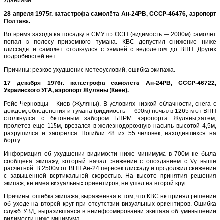
зданиями.
28 апреля 1975г. катастрофа самолёта Ан-24РВ, СССР-46476, аэропорт
Полтава.
Во время захода на посадку в СМУ по ОСП (видимость — 2000м) самолет
попал в полосу приземного тумана. КВС допустил снижение ниже
глиссады и самолет столкнулся с землей с недолетом до ВПП. Других
подробностей нет.
Причины: резкое ухудшение метеоусловий, ошибка экипажа.
17 декабря 1976г. катастрофа самолёта Ан-24РВ, СССР-46722,
Украинского УГА, аэропорт Жуляны (Киев).
Рейс Черновцы – Киев (Жуляны). В условиях низкой облачности, снега с
дождем, обледенения и тумана (видимость — 600м) ночью в 1265 м от ВПП
столкнулся с бетонным забором БПРМ аэропорта Жуляны,затем,
пролетев еще 115м, врезался в железнодорожную насыпь высотой 4,5м,
разрушился и загорелся. Погибли 48 из 55 человек, находившихся на
борту.
Информация об ухудшении видимости ниже минимума в 700м не была
сообщена экипажу, который начал снижение с опозданием с Vу выше
расчетной. В 2500м от ВПП Ан-24 пересек глиссаду и продолжил снижение
с завышенной вертикальной скоростью. На высоте принятия решения
экипаж, не имея визуальных ориентиров, не ушел на второй круг.
Причины: ошибка экипажа, выраженная в том, что КВС не принял решение
об уходе на второй круг при отсутствии визуальных ориентиров. Ошибка
служб УВД, выразившаяся в неинформировании экипажа об уменьшении
видимости ниже минимума.