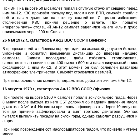
29 апреля 1970 г., авария Ан-12 ВВС СССР
При ЗНП на высоте 50 м самолёт попал в спутную струю от севшего перед
ним Ан-12. КВС произвёл посадку под углом к оси ВПП, самолёт сошёл с
неё и начал движение на стоянку самолётов. С целью избежания
столкновения КВС принял решение о взлёте. При попытке
«перепрыгнуть» стоявший Ан-12 самолёт зацепился на его киль и грубо
приземлился через 200 м. Списан.
26 мая 1972 г., катастрофа Ан-12 ВВС СССР Паневежис
В процессе полёта в боевом порядке один из экипажей допустил боковое
уклонение и сократил временную дистанцию до впереди идущего
самолёта. Экипаж последнего, дабы избежать столкновения,
самостоятельно снизился до 400 вместо 600 м и начал визуальный поиск
сходящегося с ним Ан-12. В этот момент он был ослеплён разрядом
атмосферного электричества. Самолёт столкнулся с землёй.
Причины: ослепление молнией, неграмотные действия экипажей Ан-12.
16 августа 1979 г., катастрофа Ан-12 ВВС СССР, Эфиопия
При полёте на высоте 5100 м самолёт попал в зону сильного града. Через
8 минут после выхода из него СБТ доложил об падении давления масла
двигателей №1 и 4. Их винты пришлось зафлюгировать. Через 10 минут по
той де причине зафлюгировали и винт третьего двигателя. Экипаж
пытался выполнить посадку на склон горы, однако самолет разрушился и
сгорел.
Причина: повреждение сот маслорадиаторов градом, что привело к утечке
масла.