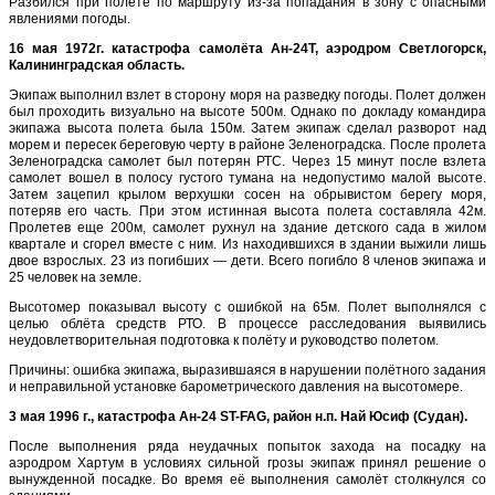
Разбился при полёте по маршруту из-за попадания в зону с опасными
явлениями погоды.
16 мая 1972г. катастрофа самолёта Ан-24Т, аэродром Светлогорск,
Калининградская область.
Экипаж выполнил взлет в сторону моря на разведку погоды. Полет должен
был проходить визуально на высоте 500м. Однако по докладу командира
экипажа высота полета была 150м. Затем экипаж сделал разворот над
морем и пересек береговую черту в районе Зеленоградска. После пролета
Зеленоградска самолет был потерян РТС. Через 15 минут после взлета
самолет вошел в полосу густого тумана на недопустимо малой высоте.
Затем зацепил крылом верхушки сосен на обрывистом берегу моря,
потеряв его часть. При этом истинная высота полета составляла 42м.
Пролетев еще 200м, самолет рухнул на здание детского сада в жилом
квартале и сгорел вместе с ним. Из находившихся в здании выжили лишь
двое взрослых. 23 из погибших — дети. Всего погибло 8 членов экипажа и
25 человек на земле.
Высотомер показывал высоту с ошибкой на 65м. Полет выполнялся с
целью облёта средств РТО. В процессе расследования выявились
неудовлетворительная подготовка к полёту и руководство полетом.
Причины: ошибка экипажа, выразившаяся в нарушении полётного задания
и неправильной установке барометрического давления на высотомере.
3 мая 1996 г., катастрофа Ан-24 ST-FAG, район н.п. Най Юсиф (Судан).
После выполнения ряда неудачных попыток захода на посадку на
аэродром Хартум в условиях сильной грозы экипаж принял решение о
вынужденной посадке. Во время её выполнения самолёт столкнулся со