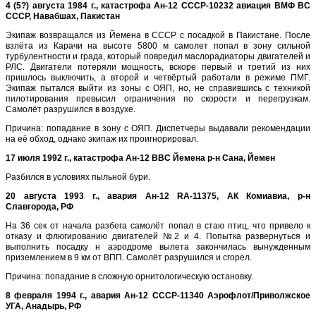
4 (5?) августа 1984 г., катастрофа Ан-12 CCCP-10232 авиация ВМФ ВС
СССР, Навабшах, Пакистан
Экипаж возвращался из Йемена в СССР с посадкой в Пакистане. После
взлёта из Карачи на высоте 5800 м самолет попал в зону сильной
турбулентности и града, который повредил маслорадиаторы двигателей и
РЛС. Двигатели потеряли мощность, вскоре первый и третий из них
пришлось выключить, а второй и четвёртый работали в режиме ПМГ.
Экипаж пытался выйти из зоны с ОЯП, но, не справившись с техникой
пилотирования превысил ограничения по скорости и перегрузкам.
Самолёт разрушился в воздухе.
Причина: попадание в зону с ОЯП. Диспетчеры выдавали рекомендации
на её обход, однако экипаж их проигнорировал.
17 июля 1992 г., катастрофа Ан-12 ВВС Йемена р-н Сана, Йемен
Разбился в условиях пыльной бури.
20 августа 1993 г., авария Ан-12 RA-11375, АК Комиавиа, р-н
Славгорода, РФ
На 36 сек от начала разбега самолёт попал в стаю птиц, что привело к
отказу и флюгированию двигателей №2 и 4. Попытка развернуться и
выполнить посадку н аэродроме вылета закончилась вынужденным
приземлением в 9 км от ВПП. Самолёт разрушился и сгорел.
Причина: попадание в сложную орнитологическую остановку.
8 февраля 1994 г., авария Ан-12 CCCP-11340 Аэрофлот/Приволжское
УГА, Анадырь, РФ