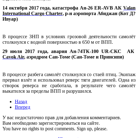
14 октября 2017 года, катастрофа Ан-26
ER
-
AVB
АК
Valan
International
Cargo
Charter
, р-н аэропорта Абиджан (Кот Д?
Ивуар)
В процессе ЗНП в условиях грозовой деятельности самолёт
столкнулся с водной поверхностью в 650 м от ВПП.
29 июля 2017 года, авария Ан-74ТК-100 UR-CKC АК
Cavok Air
, аэродром Сан-Томе (Сан-Томе и Принсипи)
В процессе разбега самолёт столкнулся со стаей птиц. Экипаж
прервал взлёт и использовал реверс тяги двигателей. Одна из
створок реверса не сработала, в результате чего самолёт
выкатился за пределы ВПП и разрушился.
Назад
Вперед
У вас недостаточно прав для добавления комментариев.
Вам необходимо зарегистрироваться на сайте.
You have no rights to post comments. Sign up, please.