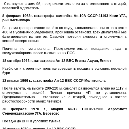
Столкнулся с землёй, предположительно из-за столкновения с птицей,
попавшей в двигатель.
8 февраля 1963г. катастрофа самолёта Ан-10А СССР-11193 Коми УГА,
р-н Сыктывкара
Во время тренировочного полёта по кругу, выполняемого ночью на высоте
400 м в условиях обледенения, произошла остановка трёх двигателей без
флюгирования их винтов. Самолёт потерял скорость и столкнулся с
земной поверхностью.
Причина не установлена. Предположительно, попадание льда в
воздухозаборники после включения их ПОС.
18 октября 1963 г., катастрофа Ан-12 ВВС Египта Асуан, Египет
Разбился и сгорел при попытке совершить посадку в условиях песчаной
бури.
12 января 1966 г., катастрофа Ан-12 ВВС СССР Мелитополь
После взлёта, на высоте 200-220 м, самолёт развернулся влево на 111? и
столкнулся с землёй. Точная причина АП не установлена.
Предположительно – столкновение с птицей, приведшее к потере
работоспособности обоих лётчиков.
26 февраля 1970 г., авария Ан-12 CCCP-12966 Аэрофлот/
Северокавказское УГА, Берёзово
Посадка до ВПП в условиях тумана.