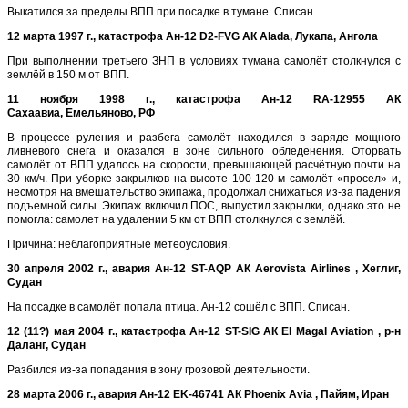
Выкатился за пределы ВПП при посадке в тумане. Списан.
12
марта
1997 г., катастрофа Ан-12 D2-FVG АК Alada,
Лукапа
, Ангола
При выполнении третьего ЗНП в условиях тумана самолёт столкнулся с
землёй в 150 м от ВПП.
11
ноября
1998 г., катастрофа Ан-12 RA-12955 АК
Сахаавиа,
Емельяново
, РФ
В процессе руления и разбега самолёт находился в заряде мощного
ливневого снега и оказался в зоне сильного обледенения. Оторвать
самолёт от ВПП удалось на скорости, превышающей расчётную почти на
30 км/ч. При уборке закрылков на высоте 100-120 м самолёт «просел» и,
несмотря на вмешательство экипажа, продолжал снижаться из-за падения
подъемной силы. Экипаж включил ПОС, выпустил закрылки, однако это не
помогла: самолет на удалении 5 км от ВПП столкнулся с землёй.
Причина: неблагоприятные метеоусловия.
30
апреля
2002 г., авария Ан-12 ST-AQP АК Aerovista Airlines , Хеглиг
,
Судан
На посадке в самолёт попала птица. Ан-12 сошёл с ВПП. Списан.
12
(11?) мая
2004 г., катастрофа Ан-12 ST-SIG АК El Magal Aviation , р-н
Даланг
, Судан
Разбился из-за попадания в зону грозовой деятельности.
28
марта
2006 г., авария Ан-12 EK-46741 АК Phoenix Avia , Пайям
, Иран