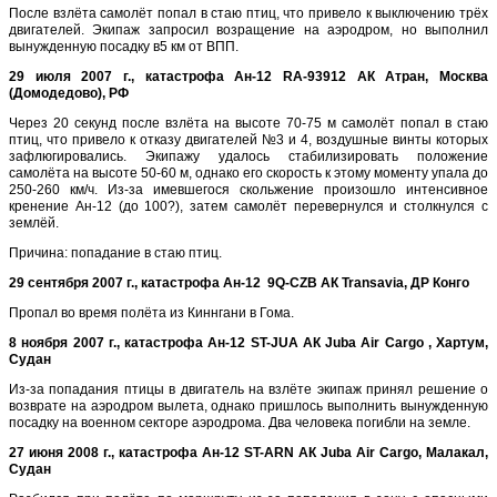
После взлёта самолёт попал в стаю птиц, что привело к выключению трёх
двигателей. Экипаж запросил возращение на аэродром, но выполнил
вынужденную посадку в5 км от ВПП.
29 июля 2007 г., катастрофа Ан-12 RA-93912 АК Атран, Москва
(Домодедово), РФ
Через 20 секунд после взлёта на высоте 70-75 м самолёт попал в стаю
птиц, что привело к отказу двигателей №3 и 4, воздушные винты которых
зафлюгировались. Экипажу удалось стабилизировать положение
самолёта на высоте 50-60 м, однако его скорость к этому моменту упала до
250-260 км/ч. Из-за имевшегося скольжение произошло интенсивное
кренение Ан-12 (до 100?), затем самолёт перевернулся и столкнулся с
землёй.
Причина: попадание в стаю птиц.
29 сентября 2007 г., катастрофа Ан-12 9Q-CZB АК Transavia, ДР Конго
Пропал во время полёта из Киннгани в Гома.
8 ноября 2007 г., катастрофа Ан-12 ST-JUA АК Juba Air Cargo , Хартум,
Судан
Из-за попадания птицы в двигатель на взлёте экипаж принял решение о
возврате на аэродром вылета, однако пришлось выполнить вынужденную
посадку на военном секторе аэродрома. Два человека погибли на земле.
27 июня 2008 г., катастрофа Ан-12 ST-ARN АК Juba Air Cargo, Малакал,
Судан