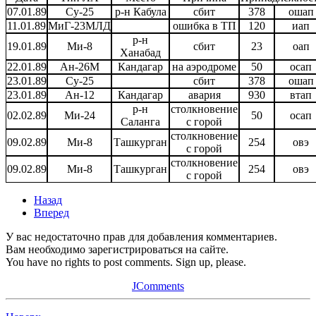
07.01.89
Су-25
р-н Кабула
сбит
378
ошап
11.01.89
МиГ-23МЛД
ошибка в ТП
120
иап
р-н
19.01.89
Ми-8
сбит
23
оап
Ханабад
22.01.89
Ан-26М
Кандагар
на аэродроме
50
осап
23.01.89
Су-25
сбит
378
ошап
23.01.89
Ан-12
Кандагар
авария
930
втап
р-н
столкновение
02.02.89
Ми-24
50
осап
Саланга
с горой
столкновение
09.02.89
Ми-8
Ташкурган
254
овэ
с горой
столкновение
09.02.89
Ми-8
Ташкурган
254
овэ
с горой
Назад
Вперед
У вас недостаточно прав для добавления комментариев.
Вам необходимо зарегистрироваться на сайте.
You have no rights to post comments. Sign up, please.
JComments