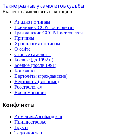
Такие разные у самолётов судьбы
Включить/выключить навигацию
Анализ по типам
Военные СССР/Постсоветия
Гражданские СССР/Постсоветия
Причины
Хронология по типам
О сайте
Старые самолёты
Боевые (до 1992 г.)
Боевые (после 1991)
Конфликты
Вертолёты (гражданские)
Вертолёты (военные)
Реестрологам
Воспоминания
Конфликты
Армения-Азербайджан
Приднестровье
Грузия
Таджикистан