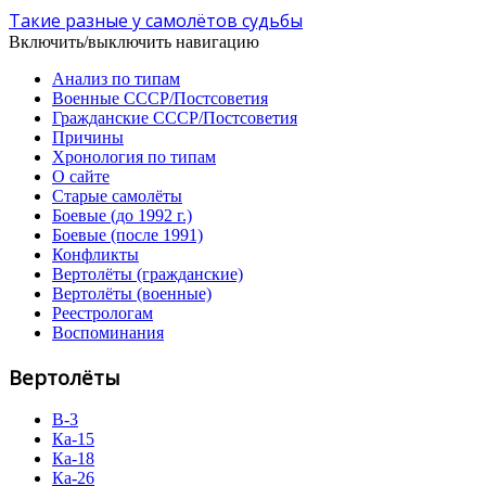
Такие разные у самолётов судьбы
Включить/выключить навигацию
Анализ по типам
Военные СССР/Постсоветия
Гражданские СССР/Постсоветия
Причины
Хронология по типам
О сайте
Старые самолёты
Боевые (до 1992 г.)
Боевые (после 1991)
Конфликты
Вертолёты (гражданские)
Вертолёты (военные)
Реестрологам
Воспоминания
Вертолёты
В-3
Ка-15
Ка-18
Ка-26