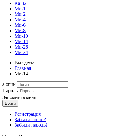
Ка-32
Ми-1
Ми-2
Ми-4
Ми-6
Ми-8
Ми-10
Ми-14
Ми-26
Ми-34
Вы здесь:
Главная
Ми-14
Логин
Пароль
Запомнить меня
Войти
Регистрация
Забыли логин?
Забыли пароль?