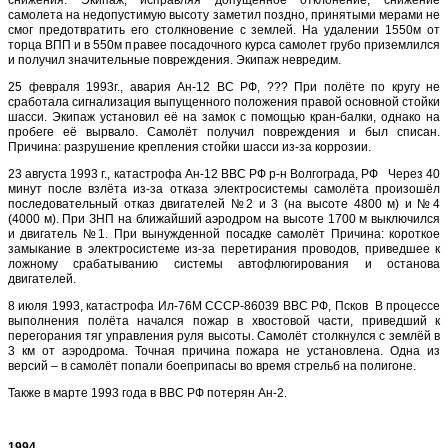
снижения. Экипаж, исправляя допущенное отклонение, снижение
самолета на недопустимую высоту заметил поздно, принятыми мерами не
смог предотвратить его столкновение с землей. На удалении 1550м от
торца ВПП и в 550м правее посадочного курса самолет грубо приземлился
и получил значительные повреждения. Экипаж невредим.
25 февраля 1993г., авария Ан-12 ВС РФ, ??? При полёте по кругу не
сработала сигнализация выпущенного положения правой основной стойки
шасси. Экипаж установил её на замок с помощью кран-балки, однако на
пробеге её вырвало. Самолёт получил повреждения и был списан.
Причина: разрушение крепления стойки шасси из-за коррозии.
23 августа 1993 г., катастрофа Ан-12 ВВС РФ р-н Волгограда, РФ Через 40
минут после взлёта из-за отказа электросистемы самолёта произошёл
последовательный отказ двигателей №2 и 3 (на высоте 4800 м) и №4
(4000 м). При ЗНП на ближайший аэродром на высоте 1700 м выключился
и двигатель №1. При вынужденной посадке самолёт Причина: короткое
замыкание в электросистеме из-за перетирания проводов, приведшее к
ложному срабатыванию системы автофлюгирования и останова
двигателей.
8 июля 1993, катастрофа Ил-76М СССР-86039 ВВС РФ, Псков В процессе
выполнения полёта начался пожар в хвостовой части, приведший к
перегорания тяг управления руля высоты. Самолёт столкнулся с землёй в
3 км от аэродрома. Точная причина пожара не установлена. Одна из
версий – в самолёт попали боеприпасы во время стрельб на полигоне.
Также в марте 1993 года в ВВС РФ потерян Ан-2.
1994