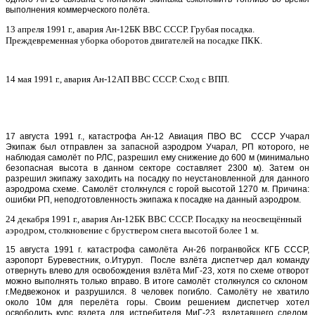
выполнения коммерческого полёта.
13 апреля 1991 г., авария
Ан-12БК ВВС СССР. Грубая посадка.
Преждевременная уборка оборотов двигателей на посадке ПКК.
14 мая 1991 г., авария
Ан-12АП ВВС СССР. Сход с ВПП.
17 августа 1991 г., катастрофа Ан-12 Авиация ПВО ВС СССР Учарал
Экипаж был отправлен за запасной аэродром Учарал, РП которого, не
наблюдая самолёт по РЛС, разрешил ему снижение до 600 м (минимально
безопасная высота в данном секторе составляет 2300 м). Затем он
разрешил экипажу заходить на посадку по неустановленной для данного
аэродрома схеме. Самолёт столкнулся с горой высотой 1270 м. Причина:
ошибки РП, неподготовленность экипажа к посадке на данный аэродром.
24 декабря 1991 г., авария
Ан-12БК ВВС СССР. Посадку на неосвещённый
аэродром, столкновение с бруствером снега высотой более 1 м.
15 августа 1991 г. катастрофа самолёта Ан-26 погранвойск КГБ СССР,
аэропорт Буревестник, о.Итуруп. После взлёта диспетчер дал команду
отвернуть влево для освобождения взлёта МиГ-23, хотя по схеме отворот
можно выполнять только вправо. В итоге самолёт столкнулся со склоном
г.Медвежонок и разрушился. 8 человек погибло. Самолёту не хватило
около 10м для перелёта горы. Своим решением диспетчер хотел
освободить курс взлета для истребителя МиГ-23, взлетавшего следом.