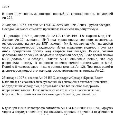
1997
В этом году военными потерян первый, и, хочется верить, последний
Ан-124.
29 апреля 1997 г., авария
Ан-12БП 37 осаэ ВВС РФ, Ленск. Грубая посадка.
Посадочная масса самолёта превышала максимально допустимую.
11 декабря 1997 г., авария Ан-12 RA-12105 ВВС РФ Нарьян-Мар, РФ
Экипаж Ан-12 выполнял ЗНП под управлением военного диспетчера,
одновременно на эту же ВПП заходил Ми-8, управлявшийся на другой
частоте диспетчером гражданским. Из-за ухудшения видимости экипажу
Ан-12 предложили пройти над стартом без посадки. Вскоре лётчики
доложили, что полосу наблюдают и запросили посадку. В это время экипаж
Ми-8 доложил: «Посадка». Экипаж Ан-12 ошибочно решил, что ему
разрешили посадку. В процессе пробега самолёт столкнулся с Ми-8.
Погибло 8 человек, двое тяжело ранены (экипаж Ан-12). Причины: ошибки
диспетчеров, недостаточная радиоосмотрительность экипажа Ан-12.
25 января 1997 г., авария
Ан-26 ВВС, аэродром Самара (Кряж). Взлёт
выполнялся в сложных метеоусловиях без включения светотехнического
оборудования аэродрома, в результате чего КК не смог выдержать
направление взлёта. После отрыва самолёт зацепил шасси снежный
бруствер. Бортовой техник без команды убрал РУД на малый газ.
6 декабря 1997г. катастрофа самолёта Ан-124 RA-82005 ВВС РФ , Иркутск
Через 3 секунды после отрыва начались перебои в работе 4-го двигателя