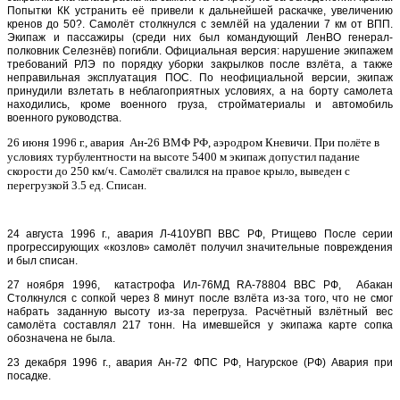
Попытки КК устранить её привели к дальнейшей раскачке, увеличению
кренов до 50?. Самолёт столкнулся с землёй на удалении 7 км от ВПП.
Экипаж и пассажиры (среди них был командующий ЛенВО генерал-
полковник Селезнёв) погибли. Официальная версия: нарушение экипажем
требований РЛЭ по порядку уборки закрылков после взлёта, а также
неправильная эксплуатация ПОС. По неофициальной версии, экипаж
принудили взлетать в неблагоприятных условиях, а на борту самолета
находились, кроме военного груза, стройматериалы и автомобиль
военного руководства.
26 июня 1996 г., авария
Ан-26 ВМФ РФ, аэродром Кневичи. При полёте в
условиях турбулентности на высоте 5400 м экипаж допустил падание
скорости до 250 км/ч. Самолёт свалился на правое крыло, выведен с
перегрузкой 3.5 ед. Списан.
24 августа 1996 г., авария Л-410УВП ВВС РФ, Ртищево После серии
прогрессирующих «козлов» самолёт получил значительные повреждения
и был списан.
27 ноября 1996, катастрофа Ил-76МД RA-78804 ВВС РФ, Абакан
Столкнулся с сопкой через 8 минут после взлёта из-за того, что не смог
набрать заданную высоту из-за перегруза. Расчётный взлётный вес
самолёта составлял 217 тонн. На имевшейся у экипажа карте сопка
обозначена не была.
23 декабря 1996 г., авария Ан-72 ФПС РФ, Нагурское (РФ) Авария при
посадке.