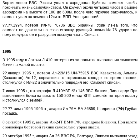
Бортинженер ВВС России угнал с аэродрома Кубинка самолет, чтобы
покончить жизнь самоубийством. Он кружил около четырех часов в районе
аэродрома на высоте от 100 до 600м, после чего горючее закончилось, и
самолет упал на землю в 12км от ВПП. Угонщик погиб.
??.??.1994, потеря Ил-78 76736 ВВС Украины, Узин Из-за того, что
самолёт не докатили на свою стоянку, рулящий ночью Ил-76 ударил по
нему полукрылом и разрушил носовую часть. Списан.
1995
В 1995 году в Латвии Л-410 потерян из-за попытки выполнения экипажем
бочки на малой высоте.
??.января 1995 г., потеря Ил-22М15 UN-75915 ВВС Казахстана, Алматы
(Казахстан) Ан-12, сорвавшись с тормозных колодок во время газовки,
столкнулся с Ил-22 и значительно повредил его. Самолёт списан.
7 июня 1995 г., катастрофа Л-410УВП б/н 146 ВВС Латвии, Лиелварде При
выполнении бочки на высоте 150-200 м над ВПП самолёт потерял высоту
и столкнулся с землёй.
??.??. зима 1995-1996 гг., авария Ил-76М RA-86859, Шадринск (РФ) Грубая
посадка.
8 сентября 1995 г., авария
Ан-24Т ВМФ РФ, аэродром Кневичи. При взлете
с конвейера бортовой техник самовольно убрал шасси.
29 октября 1995 г., авария
Ан-26 ВВС РФ, Белгород. Экипаж выполнял заход