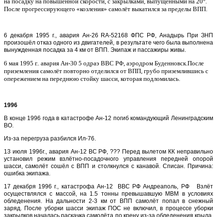
на посадку на повышенной скорости, с закрылками, выпущенными на 20°.
После прогрессирующего «козления» самолёт выкатился за пределы ВПП.
6 декабря 1995 г., авария Ан-26 RA-52168 ФПС РФ, Анадырь При ЗНП
произошёл отказ одного из двигателей, в результате чего была выполнена
вынужденная посадка за 4 км от ВПП. Экипаж и пассажиры живы.
6 мая 1995 г.. авария
Ан-30 5 одраэ ВВС РФ, аэродром Буденновск.После
приземления самолёт повторно отделился от ВПП, грубо приземлившись с
опережением на переднюю стойку шасси, которая подломилась.
1996
В конце 1996 года в катастрофе Ан-12 погиб командующий Ленинградским
ВО.
Из-за перегруза разбился Ил-76.
13 июля 1996г., авария Ан-12 ВС РФ, ??? Перед вылетом КК неправильно
установил режим взлётно-посадочного управления передней опорой
шасси, самолёт сошёл с ВПП и столкнулся с канавой. Списан. Причина:
ошибка экипажа.
17 декабря 1996 г., катастрофа Ан-12 ВВС РФ Андреаполь, РФ Взлёт
осуществлялся с массой, на 1.5 тонны превышавшую МВМ в условиях
обледенения. На дальности 2-3 км от ВПП самолёт попал в снежный
заряд. После уборки шасси экипаж ПОС не включил, в процессе уборки
закрылков началась раскачка самолёта по крену из-за обледенения крыла.