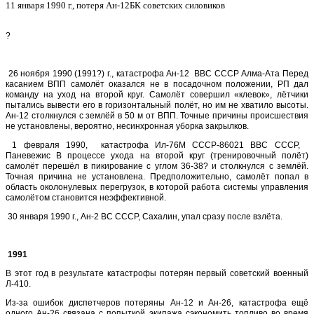
11 января 1990 г., потеря
Ан-12БК советских силовиков
?
26 ноября 1990 (1991?) г., катастрофа Ан-12 ВВС СССР Алма-Ата Перед
касанием ВПП самолёт оказался не в посадочном положении, РП дал
команду на уход на второй круг. Самолёт совершил «клевок», лётчики
пытались вывести его в горизонтальный полёт, но им не хватило высоты.
Ан-12 столкнулся с землёй в 50 м от ВПП. Точные причины происшествия
не установлены, вероятно, несинхронная уборка закрылков.
1 февраля 1990, катастрофа Ил-76М СССР-86021 ВВС СССР,
Паневежис В процессе ухода на второй круг (тренировочный полёт)
самолёт перешёл в пикирование с углом 36-38? и столкнулся с землёй.
Точная причина не установлена. Предположительно, самолёт попал в
область околонулевых перегрузок, в которой работа системы управления
самолётом становится неэффективной.
30 января 1990 г., Ан-2 ВС СССР, Сахалин, упал сразу после взлёта.
1991
В этот год в результате катастрофы потерян первый советский военный
Л-410.
Из-за ошибок диспетчеров потеряны Ан-12 и Ан-26, катастрофа ещё
одного Ан-26 связана с попыткой экипажа сэкономить топливо во время