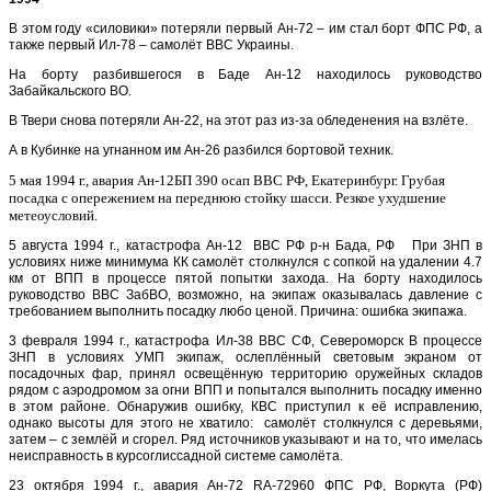
В этом году «силовики» потеряли первый Ан-72 – им стал борт ФПС РФ, а
также первый Ил-78 – самолёт ВВС Украины.
На борту разбившегося в Баде Ан-12 находилось руководство
Забайкальского ВО.
В Твери снова потеряли Ан-22, на этот раз из-за обледенения на взлёте.
А в Кубинке на угнанном им Ан-26 разбился бортовой техник.
5 мая 1994 г., авария
Ан-12БП 390 осап ВВС РФ, Екатеринбург. Грубая
посадка с опережением на переднюю стойку шасси. Резкое ухудшение
метеоусловий
.
5 августа 1994 г., катастрофа Ан-12 ВВС РФ р-н Бада, РФ При ЗНП в
условиях ниже минимума КК самолёт столкнулся с сопкой на удалении 4.7
км от ВПП в процессе пятой попытки захода. На борту находилось
руководство ВВС ЗабВО, возможно, на экипаж оказывалась давление с
требованием выполнить посадку любо ценой. Причина: ошибка экипажа.
3 февраля 1994 г., катастрофа Ил-38 ВВС СФ, Североморск В процессе
ЗНП в условиях УМП экипаж, ослеплённый световым экраном от
посадочных фар, принял освещённую территорию оружейных складов
рядом с аэродромом за огни ВПП и попытался выполнить посадку именно
в этом районе. Обнаружив ошибку, КВС приступил к её исправлению,
однако высоты для этого не хватило: самолёт столкнулся с деревьями,
затем – с землёй и сгорел. Ряд источников указывают и на то, что имелась
неисправность в курсоглиссадной системе самолёта.
23 октября 1994 г., авария Ан-72 RA-72960 ФПС РФ, Воркута (РФ)