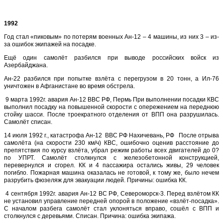
1992
Год стал «пиковым» по потерям военных Ан-12 – 4 машины, из них 3 – из-
за ошибок экипажей на посадке.
Ещё один самолёт разбился при выводе российских войск из
Азербайджана.
Ан-22 разбился при попытке взлёта с перегрузом в 20 тонн, а Ил-76
уничтожен в Афганистане во время обстрела.
9 марта 1992г. авария Ан-12 ВВС РФ, Пермь При выполнении посадки КВС
выполнил посадку на повышенной скорости с опережением на переднюю
стойку шасси. После троекратного отделения от ВПП она разрушилась.
Самолёт списан.
14 июля 1992 г., катастрофа Ан-12 ВВС РФ Нахичевань, РФ После отрыва
самолёта (на скорости 230 км/ч) КВС, ошибочно оценив расстояние до
препятствия по курсу взлёта, убрал режим работы всех двигателей до 0?
по УПРТ. Самолёт столкнулся с железобетонной конструкцией,
перевернулся и сгорел. КК и 4 пассажира остались живы, 29 человек
погибло. Пожарная машина оказалась не готовой, к тому же, было нечем
разрубить фюзеляж для эвакуации людей. Причины: ошибка КК.
4 сентября 1992г. авария Ан-12 ВС РФ, Североморск-3. Перед взлётом КК
не установил управление передней опорой в положение «взлёт-посадка».
С началом разбега самолёт стал уклоняться вправо, сошёл с ВПП и
столкнулся с деревьями. Списан. Причина: ошибка экипажа.