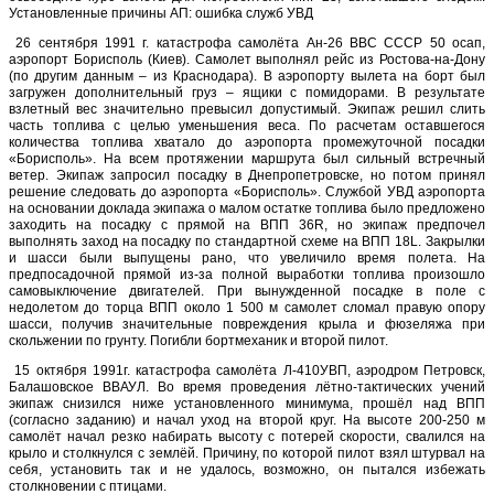
Установленные причины АП: ошибка служб УВД
26 сентября 1991 г. катастрофа самолёта Ан-26 ВВС СССР 50 осап,
аэропорт Борисполь (Киев). Самолет выполнял рейс из Ростова-на-Дону
(по другим данным – из Краснодара). В аэропорту вылета на борт был
загружен дополнительный груз – ящики с помидорами. В результате
взлетный вес значительно превысил допустимый. Экипаж решил слить
часть топлива с целью уменьшения веса. По расчетам оставшегося
количества топлива хватало до аэропорта промежуточной посадки
«Борисполь». На всем протяжении маршрута был сильный встречный
ветер. Экипаж запросил посадку в Днепропетровске, но потом принял
решение следовать до аэропорта «Борисполь». Службой УВД аэропорта
на основании доклада экипажа о малом остатке топлива было предложено
заходить на посадку с прямой на ВПП 36R, но экипаж предпочел
выполнять заход на посадку по стандартной схеме на ВПП 18L. Закрылки
и шасси были выпущены рано, что увеличило время полета. На
предпосадочной прямой из-за полной выработки топлива произошло
самовыключение двигателей. При вынужденной посадке в поле с
недолетом до торца ВПП около 1 500 м самолет сломал правую опору
шасси, получив значительные повреждения крыла и фюзеляжа при
скольжении по грунту. Погибли бортмеханик и второй пилот.
15 октября 1991г. катастрофа самолёта Л-410УВП, аэродром Петровск,
Балашовское ВВАУЛ. Во время проведения лётно-тактических учений
экипаж снизился ниже установленного минимума, прошёл над ВПП
(согласно заданию) и начал уход на второй круг. На высоте 200-250 м
самолёт начал резко набирать высоту с потерей скорости, свалился на
крыло и столкнулся с землёй. Причину, по которой пилот взял штурвал на
себя, установить так и не удалось, возможно, он пытался избежать
столкновении с птицами.