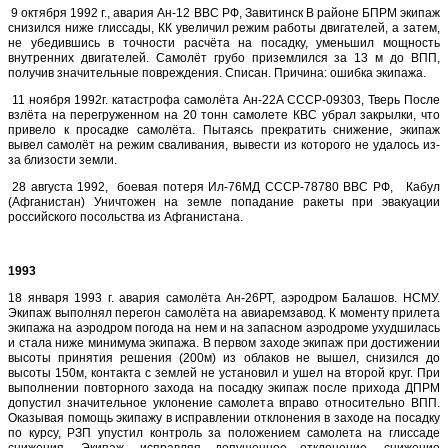
9 октября 1992 г., авария Ан-12 ВВС РФ, Завитинск В районе БПРМ экипаж
снизился ниже глиссады, КК увеличил режим работы двигателей, а затем,
не убедившись в точности расчёта на посадку, уменьшил мощность
внутренних двигателей. Самолёт грубо приземлился за 13 м до ВПП,
получив значительные повреждения. Списан. Причина: ошибка экипажа.
11 ноября 1992г. катастрофа самолёта Ан-22А CCCP-09303, Тверь После
взлёта на перегруженном на 20 тонн самолете КВС убрал закрылки, что
привело к просадке самолёта. Пытаясь прекратить снижение, экипаж
вывел самолёт на режим сваливания, вывести из которого не удалось из-
за близости земли.
28 августа 1992, боевая потеря Ил-76МД СССР-78780 ВВС РФ, Кабул
(Афганистан) Уничтожен на земле попадание ракеты при эвакуации
российского посольства из Афганистана.
1993
18 января 1993 г. авария самолёта Ан-26РТ, аэродром Балашов. НСМУ.
Экипаж выполнял перегон самолёта на авиаремзавод. К моменту прилета
экипажа на аэродром погода на нем и на запасном аэродроме ухудшилась
и стала ниже минимума экипажа. В первом заходе экипаж при достижении
высоты принятия решения (200м) из облаков не вышел, снизился до
высоты 150м, контакта с землей не установил и ушел на второй круг. При
выполнении повторного захода на посадку экипаж после прихода ДПРМ
допустил значительное уклонение самолета вправо относительно ВПП.
Оказывая помощь экипажу в исправлении отклонения в заходе на посадку
по курсу, РЗП упустил контроль за положением самолета на глиссаде