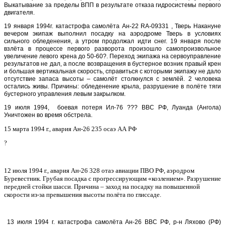
Выкатывание за пределы ВПП в результате отказа гидросистемы первого
двигателя.
19 января 1994г. катастрофа самолёта Ан-22 RA-09331 , Тверь Накануне
вечером экипаж выполнил посадку на аэродроме Тверь в условиях
сильного обледенения, а утром продолжал идти снег. 19 января после
взлёта в процессе первого разворота произошло самопроизвольное
увеличение левого крена до 50-60?. Переход экипажа на сервоуправление
результатов не дал, а после возвращения в бустерное возник правый крен
и большая вертикальная скорость, справиться с которыми экипажу не дало
отсутствие запаса высоты – самолёт столкнулся с землёй. 2 человека
остались живы. Причины: обледенение крыла, разрушение в полёте тяги
бустерного управления левым закрылком.
19 июля 1994, боевая потеря Ил-76 ??? ВВС РФ, Луанда (Ангола)
Уничтожен во время обстрела.
15 марта 1994 г., авария
Ан-26 235 осаэ АА РФ
?
12 июля 1994 г., авария
Ан-26 328 отаэ авиации ПВО РФ, аэродром
Буревестник. Грубая посадка с прогрессирующим «козлением». Разрушение
передней стойки шасси. Причина – заход на посадку на повышенной
скорости из-за превышения высоты полёта по глиссаде.
13 июля 1994 г. катастрофа самолёта Ан-26 ВВС РФ, р-н Ляхово (РФ)