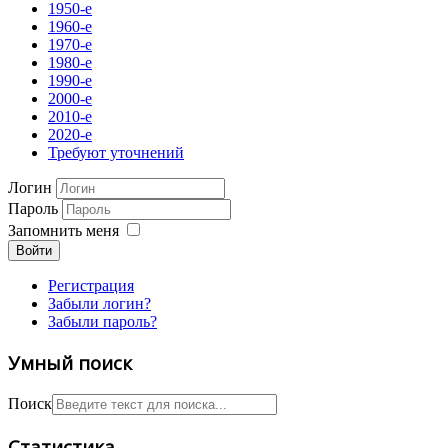
1950-е
1960-е
1970-е
1980-е
1990-е
2000-e
2010-е
2020-е
Требуют уточнений
Логин
Пароль
Запомнить меня
Войти
Регистрация
Забыли логин?
Забыли пароль?
Умный поиск
Поиск
Статистика