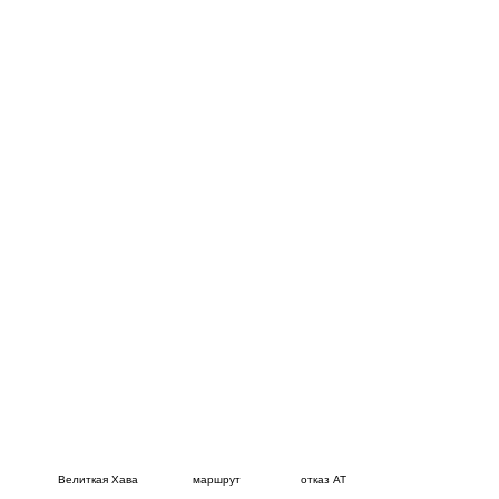
Велиткая Хава
маршрут
отказ АТ