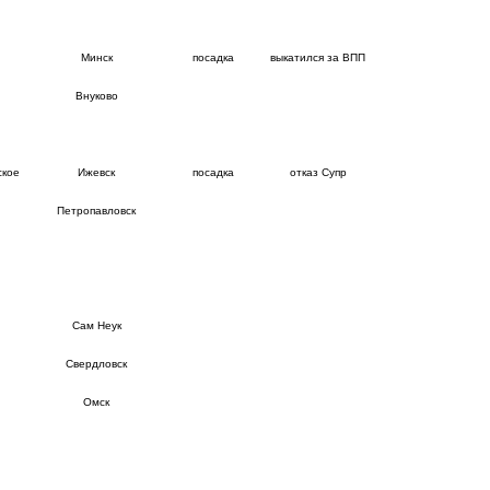
Минск
посадка
выкатился за ВПП
Внуково
ское
Ижевск
посадка
отказ Супр
Петропавловск
Сам Неук
Свердловск
Омск