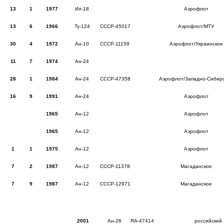
13
1
1977
Ил-18
Аэрофлот
13
6
1966
Ту-124
СССР-45017
Аэрофлот/МТУ
30
4
1972
Ан-10
СССР-11159
Аэрофлот/Украинское
11
7
1974
Ан-24
28
1
1984
Ан-24
СССР-47358
Аэрофлот/Западно-Сибир
16
9
1991
Ан-24
Аэрофлот
1965
Ан-12
Аэрофлот
1965
Ан-12
Аэрофлот
1
1
1975
Ан-12
Аэрофлот
7
2
1987
Ан-12
CCCP-11378
Магаданское
7
9
1987
Ан-12
CCCP-12971
Магаданское
2001
Ан-26
RA-47414
российский