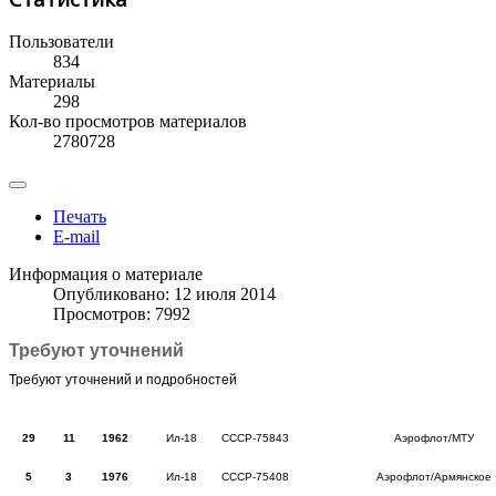
Пользователи
834
Материалы
298
Кол-во просмотров материалов
2780728
Печать
E-mail
Информация о материале
Опубликовано: 12 июля 2014
Просмотров: 7992
Требуют уточнений
Требуют уточнений и подробностей
29
11
1962
Ил-18
CCCP-75843
Аэрофлот/МТУ
5
3
1976
Ил-18
CCCP-75408
Аэрофлот/Армянское