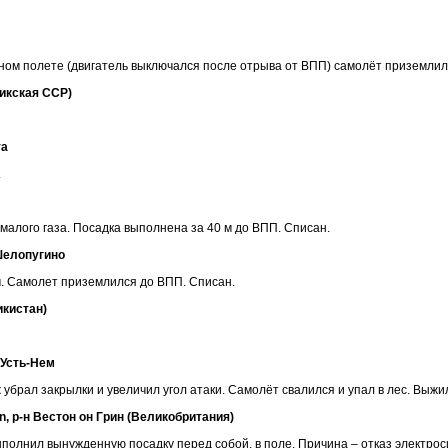
ом полете (двигатель выключался после отрыва от ВПП) самолёт приземлилс
жикская ССР)
та
.
алого газа. Посадка выполнена за 40 м до ВПП. Списан.
 Шелопугино
. Самолет приземлился до ВПП. Списан.
икистан)
Усть-Нем
убрал закрылки и увеличил угол атаки. Самолёт свалился и упал в лес. Выжи
on, р-н Вестон он Грин (Великобритания)
выполнил вынужденную посадку перед собой, в поле. Причина – отказ электро