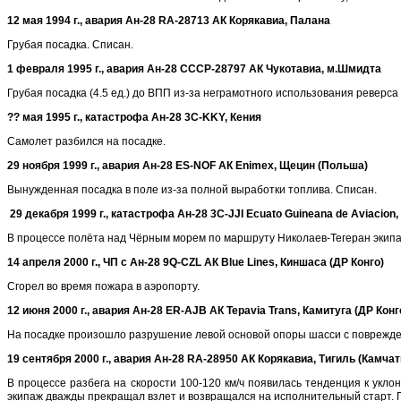
12 мая 1994 г., авария Ан-28 RA-28713 АК Корякавиа, Палана
Грубая посадка. Списан.
1 февраля 1995 г., авария Ан-28 CCCP-28797
АК Чукотавиа
, м.Шмидта
Грубая посадка (4.5 ед.) до ВПП из-за неграмотного использования реверс
?? мая 1995 г., катастрофа Ан-28
3C-KKY, Кения
Самолет разбился на посадке.
2
9 ноября 1999 г., авария Ан-28 ES-NOF АК Enimex, Щецин (Польша)
Вынужденная посадка в поле из-за полной выработки топлива. Списан.
29 декабря 1999 г., катастрофа Ан-28 3C-JJI Ecuato Guineana de Aviacion,
В процессе полёта над Чёрным морем по маршруту Николаев-Тегеран экипа
14 апреля 2000 г.,
ЧП с
Ан-28 9Q-CZL АК Blue Lines, Киншаса (ДР Конго)
Сгорел во время пожара в аэропорту.
12 июня 2000 г., авария Ан-28 ER-AJB АК Tepavia Trans, Камитуга (ДР Конг
На посадке произошло разрушение левой основой опоры шасси с повреждени
19 сентября 2000 г., авария Ан-28 RA-28950 АК Корякавиа,
Тигиль (Камчат
В процессе разбега на скорости 100-120 км/ч появилась тенденция к укл
экипаж дважды прекращал взлет и возвращался на исполнительный старт. П