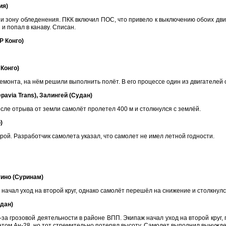
ия)
и зону обледенения. ПКК включил ПОС, что привело к выключению обоих двиг
 попал в канаву. Списан.
Р Конго)
 Конго)
монта, на нём решили выполнить полёт. В его процессе один из двигателей о
epavia Trans), Залингей (Судан)
сле отрыва от земли самолёт пролетел 400 м и столкнулся с землёй.
)
рой. Разработчик самолета указал, что самолет не имел летной годности.
нтино (Суринам)
ачал уход на второй круг, однако самолёт перешёл на снижение и столкнулс
удан)
-за грозовой деятельности в районе ВПП. Экипаж начал уход на второй круг, 
летом Ан-28, но тот стремительно потерял высоту. Самолет выполнил вынужде