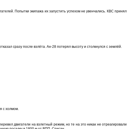
ателей. Попытки экипажа их запустить успехом не увенчались. КВС принял
тказал сразу после взлёта. Ан-28 потерял высоту и столкнулся с землёй.
я с холмом.
перевел двигатели на взлетный режим, но те на это никак не отреагировали
нную посадку в 1800 м от ВПП. Списан.