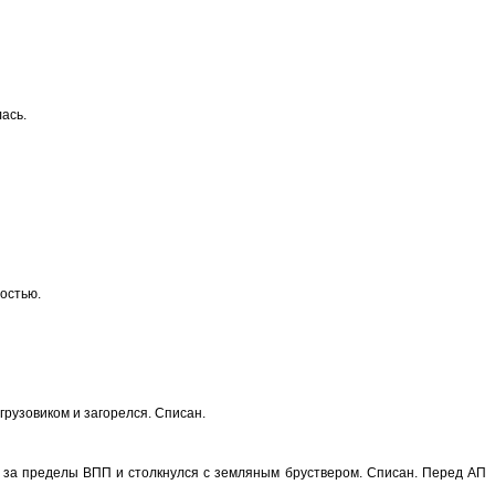
ась.
остью.
рузовиком и загорелся. Списан.
ся за пределы ВПП и столкнулся с земляным бруствером. Списан. Перед АП