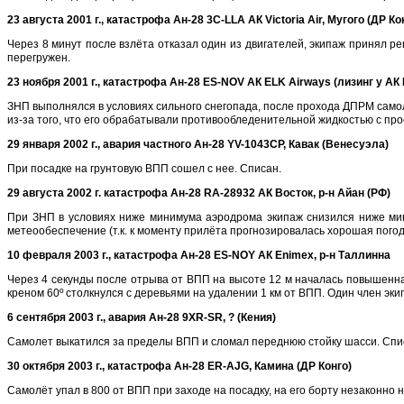
23 августа 2001 г., катастрофа Ан-28 3C-LLA АК Victoria Air, Мугого (ДР Ко
Через 8 минут после взлёта отказал один из двигателей, экипаж принял 
перегружен.
23 ноября 2001 г., катастрофа Ан-28 ES-NOV АК ELK Airways (лизинг у АК
ЗНП выполнялся в условиях сильного снегопада, после прохода ДПРМ самол
из-за того, что его обрабатывали противообледенительной жидкостью с пр
29 января 2002 г., авария частного Ан-28 YV-1043CP, Кавак (Венесуэла)
При посадке на грунтовую ВПП сошел с нее. Списан.
29 августа 2002 г. катастрофа Ан-28 RA-28932 АК Восток, р-н Айан (РФ)
При ЗНП в условиях ниже минимума аэродрома экипаж снизился ниже мин
метеообеспечение (т.к. к моменту прилёта прогнозировалась хорошая погод
10 февраля 2003 г., катастрофа Ан-28 ES-NOY АК Enimex, р-н Таллинна
Через 4 секунды после отрыва от ВПП на высоте 12 м началась повышенная 
креном 60º столкнулся с деревьями на удалении 1 км от ВПП. Один член эк
6 сентября 2003 г., авария Ан-28
9XR-SR, ? (Кения)
Самолет выкатился за пределы ВПП и сломал переднюю стойку шасси. Списа
30 октября 2003 г., катастрофа Ан-28 ER-AJG, Камина (ДР Конго)
Самолёт упал в 800 от ВПП при заходе на посадку, на его борту незаконно