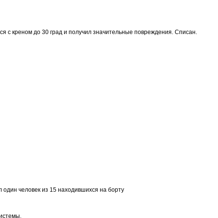
я с креном до 30 град и получил значительные повреждения. Списан.
л один человек из 15 находившихся на борту
системы.