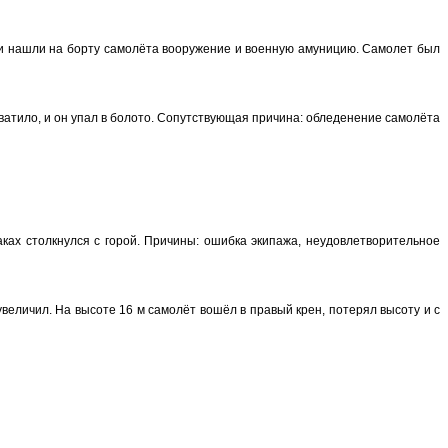
ели нашли на борту самолёта вооружение и военную амуницию. Самолет был
ватило, и он упал в болото. Сопутствующая причина: обледенение самолёта
ах столкнулся с горой. Причины: ошибка экипажа, неудовлетворительное
увеличил. На высоте 16 м самолёт вошёл в правый крен, потерял высоту и с