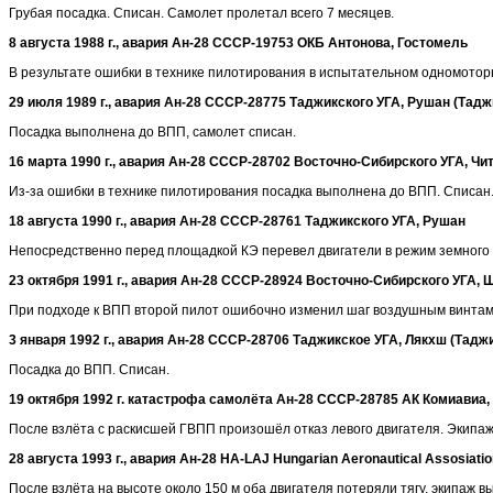
Грубая посадка. Списан. Самолет пролетал всего 7 месяцев.
8 августа 1988 г., авария Ан-28 СССР-19753 ОКБ Антонова, Гостомель
В результате ошибки в технике пилотирования в испытательном одномоторн
29 июля 1989 г., авария Ан-28 СССР-28775 Таджикского УГА, Рушан (Тад
Посадка выполнена до ВПП, самолет списан.
16 марта 1990 г., авария Ан-28 СССР-28702 Восточно-Сибирского УГА,
Чи
Из-за ошибки в технике пилотирования посадка выполнена до ВПП. Списан
18 августа 1990 г., авария Ан-28 СССР-28761 Таджикского УГА, Рушан
Непосредственно перед площадкой КЭ перевел двигатели в режим земного м
23 октября 1991 г., авария Ан-28 СССР-28924 Восточно-Сибирского УГА,
При подходе к ВПП второй пилот ошибочно изменил шаг воздушным винтам
3 января 1992 г., авария Ан-28 СССР-28706 Таджикское УГА, Лякхш (Тадж
Посадка до ВПП. Списан.
19
октября 1992 г. катастрофа самолёта Ан-28 CCCP-28785
АК Комиавиа,
После взлёта с раскисшей ГВПП произошёл отказ левого двигателя. Экипаж 
28 августа 1993 г., авария Ан-28 HA-LAJ Hungarian Aeronautical Assosiati
После взлёта на высоте около 150 м оба двигателя потеряли тягу, экипаж 