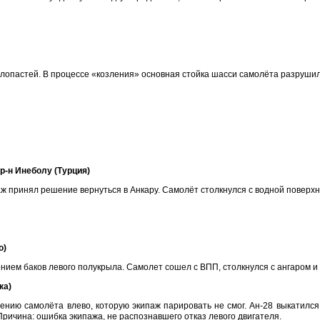
а лопастей. В процессе «козления» основная стойка шасси самолёта разрушил
 р-н Инеболу (Турция)
ж принял решение вернуться в Анкару. Самолёт столкнулся с водной поверхн
о)
ем баков левого полукрыла. Самолет сошел с ВПП, столкнулся с ангаром и г
ка)
онению самолёта влево, которую экипаж парировать не смог. Ан-28 выкатил
ричина: ошибка экипажа, не распознавшего отказ левого двигателя.