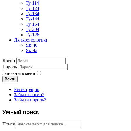
Ту-114
Ту-124
Ту-134
Ту-144
Ту-154
Ту-204
Ту-126
Як (хронология)
Як-40
Як-42
Логин
Пароль
Запомнить меня
Войти
Регистрация
Забыли логин?
Забыли пароль?
Умный поиск
Поиск