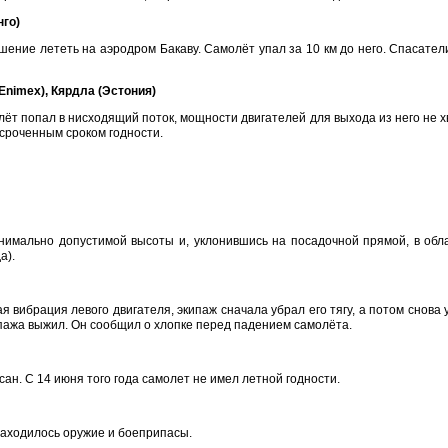
нго)
решение лететь на аэродром Бакаву. Самолёт упал за 10 км до него. Спасат
 Enimex), Кярдла (Эстония)
ёт попал в нисходящий поток, мощности двигателей для выхода из него не х
осроченным сроком годности.
имально допустимой высоты и, уклонившись на посадочной прямой, в облак
а).
вибрация левого двигателя, экипаж сначала убрал его тягу, а потом снова 
ипажа выжил. Он сообщил о хлопке перед падением самолёта.
н. С 14 июня того года самолет не имел летной годности.
 находилось оружие и боеприпасы.