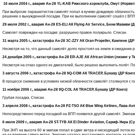
16 июля 2004 г., авария Ан-28 YL-KAB Рижского аэроклуба, Омут (Норвег
При выброске парашютистов самолёт попал в кучево-дождевую облачность 
решение о вынужденной посадке. При ее выполнении самолёт сошёл с ВПП и
29 июля 2002 г., авария Ан-28
ES
-
ELI
АК
Flying
Air
Service
, Бени Мавиви (Д
Самолет поврежден на посадке: разрушено правое полукрыло. Списан.
31 марта 2005 г., катастрофа Ан-28 3C-ZZY АК Gran Propeller, Кампене (ДР
Несмотря на то, что данный самолёт долго простоял на земле в ожидании ре
24 декабря 2005 г., катастрофа Ан-28 ER-AJE АК African Union (лизинг у T
Несмотря на отказ одного из двигателей, было решено выполнить полёт. По
3 августа 2006 г., катастрофа Ан-28 9Q-COM АК TRACEP, Букаву (ДР Конго
В процессе снижение в условиях низкой облачности самолёт столкнулся с го
11 ноября 2006 г., авария Ан-28 9Q-COL АК TRACEP, Букаву (ДР Конго)
Грубая посадка. Списан.
3 апреля 2008 г., катастрофа Ан-28 PZ-TSO АК Blue Wing Airlines, Лава-А
Непосредственно перед посадкой на ВПП появился другой самолёт. Экипаж н
6 июля 2009 г., авария Ан-28
ST
-
TYB
АК
El
Dinder
Aviation
, Сариф-Умра (С
При ЗНП на высоте 60 м экипаж попал в сдвиг ветра и нисходящий поток из
из-за влияния сдвига ветра. Экипажу удалось восстановить контроль за по