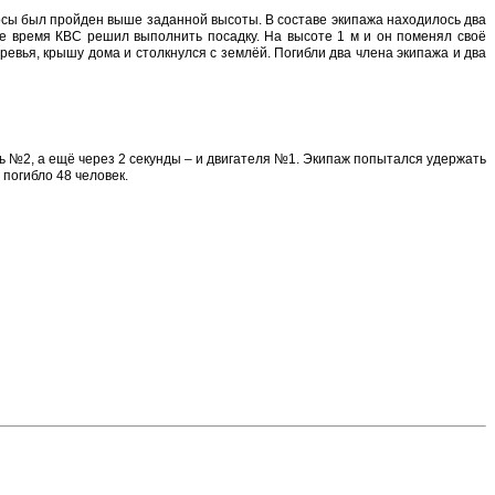
осы был пройден выше заданной высоты. В составе экипажа находилось два
же время КВС решил выполнить посадку. На высоте 1 м и он поменял своё
евья, крышу дома и столкнулся с землёй. Погибли два члена экипажа и два
ль №2, а ещё через 2 секунды – и двигателя №1. Экипаж попытался удержать
 погибло 48 человек.