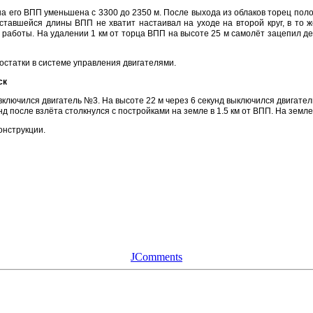
на его ВПП уменьшена с 3300 до 2350 м. После выхода из облаков торец пол
оставшейся длины ВПП не хватит настаивал на уходе на второй круг, в то 
работы. На удалении 1 км от торца ВПП на высоте 25 м самолёт зацепил дер
остатки в системе управления двигателями.
ск
 включился двигатель №3. На высоте 22 м через 6 секунд выключился двигате
нд после взлёта столкнулся с постройками на земле в 1.5 км от ВПП. На земле
онструкции.
JComments