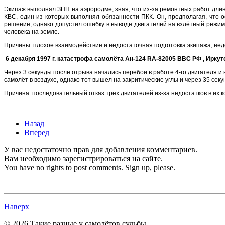
Экипаж выполнял ЗНП на аэрородме, зная, что из-за ремонтных работ дли
КВС, один из которых выполнял обязанности ПКК. Он, предполагая, что 
решение, однако допустил ошибку в выводе двигателей на взлётный режим 
человека на земле.
Причины: плохое взаимодействие и недостаточная подготовка экипажа, нед
6 декабря 1997 г. катастрофа самолёта Ан-124
RA-82005 ВВС РФ , Иркут
Через 3 секунды после отрыва начались перебои в работе 4-го двигателя и
самолёт в воздухе, однако тот вышел на закритические углы и через 35 секу
Причина: последовательный отказ трёх двигателей из-за недостатков в их к
Назад
Вперед
У вас недостаточно прав для добавления комментариев.
Вам необходимо зарегистрироваться на сайте.
You have no rights to post comments. Sign up, please.
Наверх
© 2026 Такие разные у самолётов судьбы