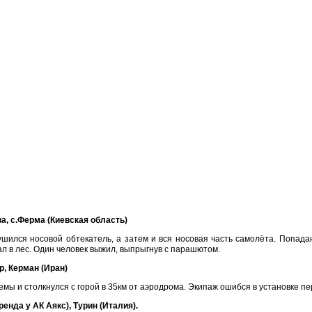
а, с.Ферма (Киевская область)
ился носовой обтекатель, а затем и вся носовая часть самолёта. Попадан
л в лес. Один человек выжил, выпрыгнув с парашютом.
, Керман (Иран)
емы и столкнулся с горой в 35км от аэродрома. Экипаж ошибся в установке п
енда у АК Аякс), Турин (Италия).