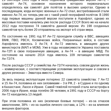
29 сентября 1983 года в небо поднялась гражданская версия Ан-72 –
самолёт Ан-74, основное назначение которого первоначально
определялось как самолёт для полётов в высоких широтах. Однако в
последующем, когда интерес военных к Ан-72 спал, востребованной стали
именно Ан-74, но теперь уже не с такой узкой географией полётов. В 1990
году первые машины данной версии поступили в Аэрофлот, однако их
массовые поставки начались уже после распада СССР. Всего же на начало
2012 года построено 74 самолёта данной версии. Из 198 созданных
самолётов чуть более 20 отправлены на экспорт в 6 стран мира.
По состоянию на 1991 год 97 Ан-72 проходили службу в ВВС, авиациях
ВМФ, ПВО, РВСН, Космических войск, Пограничных войск, в составе
Аэрофлота имелось 3 Ан-74; 4 Ан-72 имелись в авиациях других
министерств (МАП и МОМ). Уже в годы независимости Украина поставила
Ан-72П в свою пограничную авиацию, а Ан-74 – в авиацию МВД. По
состоянию на начало 2014 года имелось 109 летающих самолетов
Ан-72/74.
После распада СССР у семейства Ан-72/74 началась совсем другая жизнь
– коммерческая, с соответствующими условиями эксплуатации и совсем в
других регионах – Экватора вместо Севера.
За весь период эксплуатации потеряно 22 самолёта семейства: 7 Ан-72
и 15 Ан-74, половина из них силовиками – 3 в РФ, 2 - в Судане и по одному
в Казахстане, Лаосе и Иране. Самой тяжёлой потерей стала катастрофа в
2006 году в Иране, когда погибло 38 человек, в 1991 году в СССР на борту
Ан-72 находились 13 людей.
При этом половина из них (исключая боевые потери) – из-за отказов
авиатехники, 38% – из-за ошибок личного состава, а 12% – из-за влияния
внешних факторов.