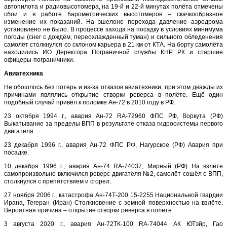
автопилота и радиовысотомера, на 19-й и 22-й минутах полёта отмечены
сбои и в работе барометрических высотомеров – скачкообразное
изменение их показаний. На эшелоне перехода давление аэродрома
установлено не было. В процессе захода на посадку в условиях минимума
погоды (снег с дождём, переохлажденный туман) и сильного обледенения
самолёт столкнулся со склоном карьера в 21 км от КТА. На борту самолёта
находились ИО Деректора Пограничной службы КНР РК и старшие
офицеры-пограничники.
Авиатехника
Не обошлось без потерь и из-за отказов авиатехники, при этом дважды их
причинами являлись открытие створки реверса в полёте. Ещё один
подобный случай привёл к поломке Ан-72 в 2010 году в РФ.
23 октября 1994 г., авария Ан-72 RA-72960 ФПС РФ, Воркута (РФ)
Выкатывание за пределы ВПП в результате отказа гидросистемы первого
двигателя.
23 декабря 1996 г., авария Ан-72 ФПС РФ, Нагурское (РФ) Авария при
посадке.
10 декабря 1996 г., авария Ан-74 RA-74037, Мирный (РФ) На взлёте
самопроизвольно включился реверс двигателя №2, самолёт сошёл с ВПП,
столкнулся с препятствием и сгорел.
27 ноября 2006 г., катастрофа Ан-74Т-200 15-2255 Национальной гвардии
Ирана, Тегеран (Иран) Столкновение с земной поверхностью на взлёте.
Вероятная причина – открытие створки реверса в полёте.
3 августа 2020 г., авария Ан-72ТК-100 RA-74044 АК ЮТэйр, Гао