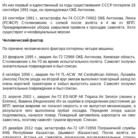
Из них первый и единственный за годы существования СССР потеряли 16
сентября 1991 года, он принадлежал ОКБ Антонова.
16 сентября 1991 г., катастрофа Ан-74 CCCP-74002 ОКБ Антонова, Ленск
(РСФСР) Столкновение с сопкой после взлёта в 4 км от ВПП.
Преждевременная уборка закрылков привела к просадке самолёта. Хотя
существуют и неофициальные версии.
Человеческий фактор
По причине человеческого фактора потеряны четыре машины.
10 февраля 1995 г., авария Ан-72 72966 ОКБ Антонова, Киевская область.
Столкновение с Ан-70 во время испытательного полёта. Самолет получил
значительные повреждения и был списан.
6 октября 2000 г., авария Ан-74 TL-ACW АК Centrafrican Airlines, Лузамба
(Ангола) После ухода на второй круг экипаж выполнил повторный заход по
очень короткой траектории и забыл выпустить шасси. Самолёт получил
значительные повреждение и был списан.
21 апреля 2002 г., авария Ан-72 ES-NOP АК Trigana Air Service (лизинг у
Enimex), Вамена (Индонезия) Из-за ошибки в определении расстояния до
ВПП экипаж вовремя не погасил скорость и не выпустил механизацию, в
результате чего выполнена грубая посадка. Передняя опора шасси
подломилась, начался пожар. Пожарный автомобиль аэропорта не смог
завестись, поэтому самолёт тушили вручную. Списан.
25 декабря 2012 года, катастрофа Ан-72 UP-72859 Пограничной службы
КНБ Республики Казахстан, Шымкент (Казахстан). После взлёта из
аэропорта Астана на самолёте произошли последовательные отказы