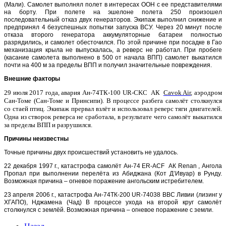
(Мали). Самолет выполнял полет в интересах ООН с ее представителями
на борту. При полете на эшелоне полета 250 произошел
последовательный отказ двух генераторов. Экипаж выполнил снижение и
предпринял 4 безуспешных попытки запуска ВСУ. Через 20 минут после
отказа второго генератора аккумуляторные батареи полностью
разрядились, и самолет обесточился. По этой причине при посадке в Гао
механизация крыла не выпускалась, а реверс не работал. При пробеге
(касание самолета выполнено в 500 от начала ВПП) самолет выкатился
почти на 400 м за пределы ВПП и получил значительные повреждения.
Внешние факторы
29 июля 2017 года, авария Ан-74ТК-100 UR-CKC АК
Cavok Air
, аэродром
Сан-Томе (Сан-Томе и Принсипи).
В процессе разбега самолёт столкнулся
со стаей птиц. Экипаж прервал взлёт и использовал реверс тяги двигателей.
Одна из створок реверса не сработала, в результате чего самолёт выкатился
за пределы ВПП и разрушился.
Причины неизвестны
Точные причины двух происшествий установить не удалось.
22 декабря 1997 г., катастрофа самолёт Ан-74 ER-ACF АК Renan , Ангола
Пропал при выполнении перелёта из Абиджана (Кот Д’Ивуар) в Рунду.
Возможная причина – огневое поражение ангольским истребителем.
23 апреля 2006 г., катастрофа Ан-74ТК-200 UR-74038 ВВС Ливии (лизинг у
ХГАПО), Нджамена (Чад) В процессе ухода на второй круг самолёт
столкнулся с землёй. Возможная причина – огневое поражение с земли.