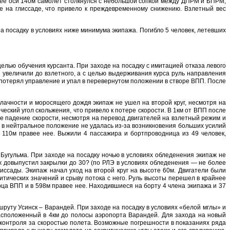
 ее оси 140м самолет столкнулся с небольшой сопкой между ДПРМ и БПРМ,
е на глиссаде, что привело к преждевременному снижению. Взлетный вес
а посадку в условиях ниже минимума экипажа. Погибло 5 человек, летевших
елью обучения курсанта. При заходе на посадку с имитацией отказа левого
 увеличили до взлетного, а с целью выдерживания курса руль направления
 потерял управление и упал в перевернутом положении в створе ВПП. После
лачности и моросящего дождя экипаж не ушел на второй круг, несмотря на
ский угол скольжения, что привело к потере скорости. В 1км от ВПП после
е падение скорости, несмотря на перевод двигателей на взлетный режим и
я в нейтральное положение не удалась из-за возникновения больших усилий
в 110м правее нее. Выжили 4 пассажира и бортпроводница из 49 человек,
угульма. При заходе на посадку ночью в условиях обледенения экипаж не
ж довыпустил закрылки до 30? (по РЛЭ в условиях обледенения — не более
иссады. Экипаж начал уход на второй круг на высоте 60м. Двигатели были
итических значений и срыву потока с него. Руль высоты перешел в крайнее
ца ВПП и в 598м правее нее. Находившиеся на борту 4 члена экипажа и 37
руту Усинск – Варандей. При заходе на посадку в условиях «белой мглы» и
асположенный в 4км до полосы аэропорта Варандей. Для захода на новый
контроля за скоростью полета. Возможные погрешности в показаниях ряда