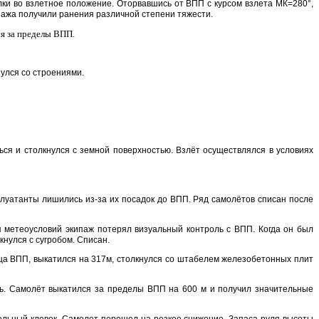
ылки во взлетное положение. Оторвавшись от ВПП с курсом взлета МК=280°,
ипажа получили ранения различной степени тяжести.
ся за пределы ВПП.
нулся со строениями.
ся и столкнулся с земной поверхностью. Взлёт осуществлялся в условиях
плуатанты лишились из-за их посадок до ВПП. Ряд самолётов списан после
 метеоусловий экипаж потерял визуальный контроль с ВПП. Когда он был
нулся с сугробом. Списан.
рца ВПП, выкатился на 317м, столкнулся со штабелем железобетонных плит
сь. Самолёт выкатился за пределы ВПП на 600 м и получил значительные