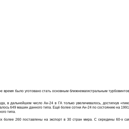
лгое время было уготовано стать основным ближнемагистральным турбовинт
а, в дальнейшем число Ан-24 в ГА только увеличивалось, достигнув «пик
лось 649 машин данного типа. Ещё более сотни Ан-24 по состоянию на 1991 
ого типа.
ых более 260 поставлены на экспорт в 30 стран мира. С середины 60-х с