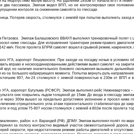
 на недопустимо малую высоту. На удалении 1850м от начала ВПП и левее
а и два пассажира. Экипаж видел ВПП, но не контролировал свое положени
 упущении контроля за снижением самолёта по глиссаде.
цк. Потеряв скорость, столкнулся с землёй при попытке выполнить заход н
ом Петровск. Экипаж Балашовского ВВАУЛ выполнял тренировочный полет с ц
осел ниже глиссады. Для исправления траектории режим правого двигателя
142 км/ч. После пролета БПРМ самолет вошел в срывной режим, накренился,
ого УГА, аэропорт Лешуконское. При заходе на посадку ночью в условиях об
ать вправо и нескоординированными действиями вывел самолет на закритиче
й круг, но наличие значительного бокового скольжения вызывало дальнейше
ти из-за большого кабрирующего момента. Попытка вернуть руль направлени
достигшим 90?, Ан-24 столкнулся с земной поверхностью в 230м от ВПП и 
 УГА, аэропорт Бугульма (РСФСР). Экипаж выполнял рейс Нижневартовск – Б
ультате они покрылись льдом толщиной до 15мм. До входа в глиссаду экипа
о и через 300м вышел за предельно допустимое уклонение и просел ниже гл
личению отрицательного угла атаки горизонтального стабилизатора до закр
те и под углом 75-80? носом столкнулся с землей в 802м после пролета тор
виалинии», район .н.п. Варандей (РФ). ДПМУ. Экипаж выполнял полёт по марш
 принял за полосу контрастно видимый участок свежеотсыпанной дороги, р
ерей скорости, при недостаточном режиме работы двигателей и отсутствии 