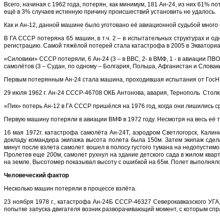
Всего, начиная с 1962 года, потерян, как минимум, 181 Ан-24, из них 61%
ещё в 3% случаев истинную причину происшествий установить не удалось.
Как и Ан-12, данной машине было уготовано её авиационной судьбой много 
В ГА СССР потеряна 65 машин, в т.ч. 2 – в испытательных структурах и о
регистрацию. Самой тяжёлой потерей стала катастрофа в 2005 в Экваториал
«Силовики» СССР потеряли, 6 Ан-24 (3 – в ВВС, 2- в ВМФ, 1 - в авиации ПВ
самолётов (3 – Судан, по одному – Болгария, Польша, Афганистан и Словаки
Первым потерянным Ан-24 стала машина, проходившая испытания от ГосН
29 июля 1962 г. Ан-24 CCCP-46708 ОКБ Антонова, авария, Тернополь Стол
«Пик» потерь Ан-12 в ГА СССР пришёлся на 1976 год, когда они лишились ср
Первую машину потеряли в авиации ВМФ в 1972 году. Несмотря на весь её тр
16 мая 1972г. катастрофа самолёта Ан-24Т, аэродром Светлогорск, Кали
докладу командира экипажа высота полета была 150м. Затем экипаж сдел
минут после взлета самолет вошел в полосу густого тумана на недопустимо
Пролетев еще 200м, самолет рухнул на здание детского сада в жилом кварт
на земле. Высотомер показывал высоту с ошибкой на 65м. Полет выполнялс
Человеческий фактор
Несколько машин потеряли в процессе взлёта.
23 ноября 1978 г., катастрофа Ан-24Б СССР-46327 Северокавказского УГА
попытке запуска двигателя возник разворачивающий момент, с которым спра