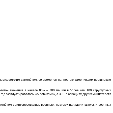
овым советским самолётом, со временем полностью заменившим поршневые
ового» значения в начале 80-х – 700 машин в более чем 100 структурных
год эксплуатировалось «силовиками», а 30 – в авиациях других министерств
амолётом заинтересовались военные, поэтому наладили выпуск и военных