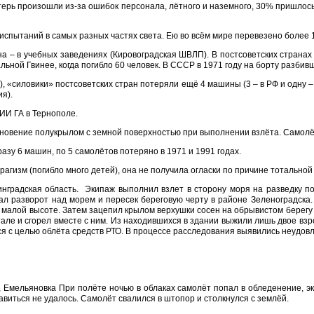
 потерь произошли из-за ошибок персонала, лётного и наземного, 30% пришлос
испытаний в самых разных частях света. Ею во всём мире перевезено более 1
дна – в учебных заведениях (Кировоградская ШВЛП). В постсоветских страна
ьной Гвинее, когда погибло 60 человек. В СССР в 1971 году на борту разбив
О), «силовики» постсоветских стран потеряли ещё 4 машины (3 – в РФ и одну 
я).
ИИ ГА в Тернополе.
кновение полукрылом с земной поверхностью при выполнении взлёта. Самолё
азу 6 машин, по 5 самолётов потеряно в 1971 и 1991 годах.
агизм (погибло много детей), она не получила огласки по причине тотальной
нинградская область. Экипаж выполнил взлет в сторону моря на разведку п
ал разворот над морем и пересек береговую черту в районе Зеленоградска.
 малой высоте. Затем зацепил крылом верхушки сосен на обрывистом берегу 
але и сгорел вместе с ним. Из находившихся в здании выжили лишь двое взро
я с целью облёта средств РТО. В процессе расследования выявились неудовл
, Емельяновка При полёте ночью в облаках самолёт попал в обледенение, э
виться не удалось. Самолёт свалился в штопор и столкнулся с землёй.