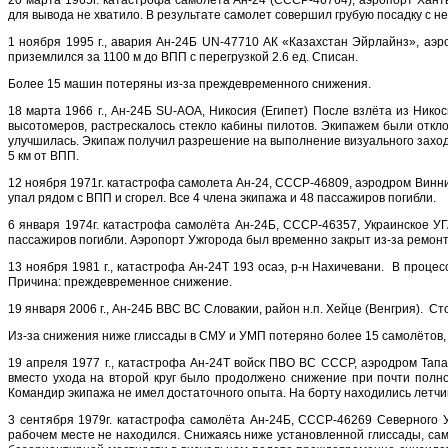
20 марта 1965г. катастрофа самолёта Ан-24 (СССР-46764), аэропорт Хан
для вывода не хватило. В результате самолет совершил грубую посадку с н
1 ноября 1995 г., авария Ан-24Б UN-47710 АК «Казахстан Эйрлайнз», аэ
приземлился за 1100 м до ВПП с перегрузкой 2.6 ед. Списан.
Более 15 машин потеряны из-за преждевременного снижения.
18 марта 1966 г., Ан-24Б SU-AOA, Никосия (Египет) После взлёта из Ник
высотомеров, растрескалось стекло кабины пилотов. Экипажем были откл
улучшилась. Экипаж получил разрешение на выполнение визуального захода
5 км от ВПП.
12 ноября 1971г. катастрофа самолета Ан-24, СССР-46809, аэродром Винниц
упал рядом с ВПП и сгорел. Все 4 члена экипажа и 48 пассажиров погибли.
6 января 1974г. катастрофа самолёта Ан-24Б, СССР-46357, Украинское УГ
пассажиров погибли. Аэропорт Ужгорода был временно закрыт из-за ремон
13 ноября 1981 г., катастрофа Ан-24Т 193 осаэ, р-н Нахичевани. В проце
Причина: преждевременное снижение.
19 января 2006 г., Ан-24Б ВВС ВС Словакии, район н.п. Хейце (Венгрия). 
Из-за снижения ниже глиссады в СМУ и УМП потеряно более 15 самолётов, к
19 апреля 1977 г., катастрофа Ан-24Т войск ПВО ВС СССР, аэродром Тап
вместо ухода на второй круг было продолжено снижение при почти полн
Командир экипажа не имел достаточного опыта. На борту находились летчи
3 сентября 1979г. катастрофа самолёта Ан-24Б, СССР-46269 Северного 
рабочем месте не находился. Снижаясь ниже установленной глиссады, са