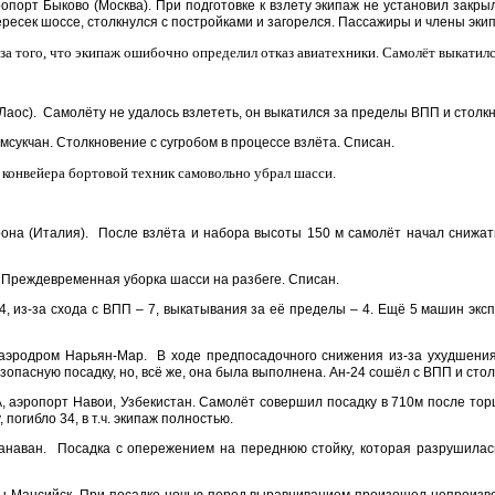
опорт Быково (Москва). При подготовке к взлету экипаж не установил закр
ересек шоссе, столкнулся с постройками и загорелся. Пассажиры и члены эк
за того, что экипаж ошибочно определил отказ авиатехники. Самолёт выкатил
Лаос). Самолёту не удалось взлететь, он выкатился за пределы ВПП и столк
мсукчан. Столкновение с сугробом в процессе взлёта. Списан.
конвейера бортовой техник самовольно убрал шасси.
рона (Италия). После взлёта и набора высоты 150 м самолёт начал снижать
. Преждевременная уборка шасси на разбеге. Списан.
4, из-за схода с ВПП – 7, выкатывания за её пределы – 4. Ещё 5 машин экс
, аэродром Нарьян-Мар. В ходе предпосадочного снижения из-за ухудшения
пасную посадку, но, всё же, она была выполнена. Ан-24 сошёл с ВПП и столк
, аэропорт Навои, Узбекистан. Самолёт совершил посадку в 710м после то
погибло 34, в т.ч. экипаж полностью.
епанаван. Посадка с опережением на переднюю стойку, которая разрушила