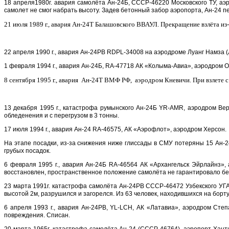
18 апреля1980г. авария самолёта Ан-24Б, СССР-46220 Московского ТУ, аэр
самолет не смог набрать высоту. Задев бетонный забор аэропорта, Ан-24 п
21 июля 1989 г., авария
Ан-24Т Балашовского ВВАУЛ. Прекращение взлёта из-
22 апреля 1990 г., авария Ан-24РВ RDPL-34008 на аэродроме Луанг Намза (
1 февраля 1994 г., авария Ан-24Б, RA-47718 АК «Колыма-Авиа», аэродром О
8 сентября 1995 г., авария
Ан-24Т ВМФ РФ, аэродром Кневичи. При взлете с 
13 декабря 1995 г., катастрофа румынского Ан-24Б YR-AMR, аэродром Ве
обледенения и с перегрузом в 3 тонны.
17 июля 1994 г., авария Ан-24 RA-46575, АК «Аэрофлот», аэродром Херсон
На этапе посадки, из-за снижения ниже глиссады в СМУ потеряны 15 Ан-2
грубых посадок.
6 февраля 1995 г., авария Ан-24Б RA-46564 АК «Архангельск Эйрлайнз»
восстановлен, пространственное положение самолёта не гарантировало безо
23 марта 1991г. катастрофа самолёта Ан-24РВ СССР-46472 Узбекского УГА
высотой 2м, разрушился и загорелся. Из 63 человек, находившихся на борту, 
6 апреля 1993 г., авария Ан-24РВ, YL-LCH, АК «Латавиа», аэродром Ст
повреждения. Списан.