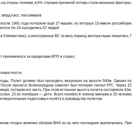
ь на отказы техники, в 6% случаев причиной потерь стали внешние факторы,
 млрд.пасс. пассажиров.
х после 1991 года потеряли ещё 27 машин, из которых 15 имели российскую
шегося Ан-24 находились 57 людей.
– в Узбекистане), а иностранные ВС за весь период эксплуатации лишились 7
т приземлился за пределами ВПП и сгорел.
 секретности.
огоды. Полет должен был проходить визуально на высоте 500м. Однако по
 После пролета Зеленоградска самолет был потерян сигнал РТС. Через 15
моря, потеряв его часть. При этом истинная высота полета составляла 42м.
слых. 23 из погибших — дети. Всего погибло 8 членов экипажа и 25 человек
етворительная подготовка к полёту и руководство полетом.
кипаж поздно включил обогрев ВНА из-за чего последние выключились. При