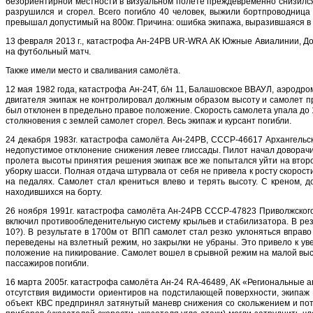
безориентирной местности в визуальном полете преждевременно снизился
разрушился и сгорел. Всего погибло 40 человек, выжили бортпроводниц
превышал допустимый на 800кг. Причина: ошибка экипажа, выразившаяся в
13 февраля 2013 г., катастрофа Ан-24РВ UR-WRA АК Южные Авиалинии, Доне
на футбольный матч.
Также имели место и сваливания самолёта.
12 мая 1982 года, катастрофа Ан-24Т, б/н 11, Балашовское ВВАУЛ, аэродр
двигателя экипаж не контролировал должным образом высоту и самолет пр
был отклонен в предельно правое положение. Скорость самолета упала до 
столкновения с землей самолет сгорел. Весь экипаж и курсант погибли.
24 декабря 1983г. катастрофа самолёта Ан-24РВ, СССР-46617 Архангельск
недопустимое отклонение снижения левее глиссады. Пилот начал доворачив
пролета высоты принятия решения экипаж все же попытался уйти на второ
уборку шасси. Полная отдача штурвала от себя не привела к росту скорос
на педалях. Самолет стал крениться влево и терять высоту. С креном, 
находившихся на борту.
26 ноября 1991г. катастрофа самолёта Ан-24РВ СССР-47823 Приволжского
включил противообледенительную систему крыльев и стабилизатора. В рез
10?). В результате в 1700м от ВПП самолет стал резко уклоняться вправ
переведены на взлетный режим, но закрылки не убраны. Это привело к уве
положение на пикирование. Самолет вошел в срывной режим на малой высо
пассажиров погибли.
16 марта 2005г. катастрофа самолёта Ан-24 RA-46489, АК «Региональные а
отсутствия видимости ориентиров на подстилающей поверхности, экипаж
объект КВС предпринял затянутый маневр снижения со скольжением и пот