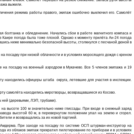
ольный клевок. Самолет перешел на резкое снижение. Запаса руля высоты
ипажа выжили.
еличения режима работы правого, экипаж ошибочно выключил его. Самолёт
ая болтанка и обледенение. Начались сбои в работе магнитного компаса и
 Каире погода была тоже плохой. Однако к моменту прилёта Ан-24 погода
ившись ниже минимально безопасной высоты, столкнулся с песчаной дюной в
 на посадку при низкой облачности и в условиях моросящего дождя с креном
е на посадку на военный аэродром в Мукачево. Все 5 членов экипажа и 19
орту находились офицеры штаба округа, летевшие для участия в инспекции.
борту самолёта находились миротворцы, возвращавшиеся из Косово.
 ней (деревьями, ЛЭП, трубами).
 на высоте 100 м значительно ниже глиссады. При входе в снежный заряд
авода высотой 60 м, в перевернутом положении упал на землю и сгорел.
бители и возвращались за их новой партией.
 Амдерма. При заходе на посадку по системе ОСП штурман-инструктор на
да из облаков экипаж прекратил пилотирование по приборам и в условиях