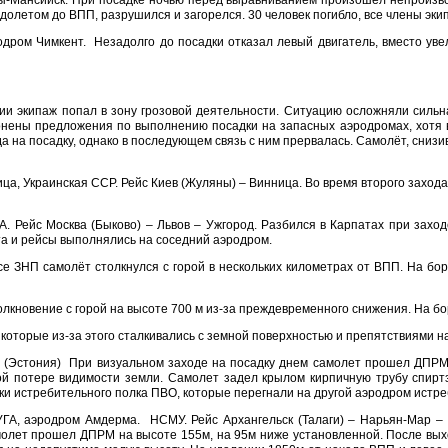
ты-Мансийск. При посадке ночью перед выравниванием произошел непроизв
едолетом до ВПП, разрушился и загорелся. 30 человек погибло, все члены эк
родром Чимкент. Незадолго до посадки отказал левый двигатель, вместо ув
осии экипаж попал в зону грозовой деятельности. Ситуацию осложняли сильн
онены предложения по выполнению посадки на запасных аэродромах, хотя в
 на посадку, однако в последующем связь с ним прервалась. Самолёт, сниз
а, Украинская ССР. Рейс Киев (Жуляны) – Винница. Во время второго захода
А. Рейс Москва (Быково) – Львов – Ужгород. Разбился в Карпатах при заход
та и рейсы выполнялись на соседний аэродром.
ссе ЗНП самолёт столкнулся с горой в нескольких километрах от ВПП. На б
Столкновение с горой на высоте 700 м из-за преждевременного снижения. На 
оторые из-за этого сталкивались с земной поверхностью и препятствиями на
а (Эстония) При визуальном заходе на посадку днем самолет прошел ДПРМ
ой потере видимости земли. Самолет задел крылом кирпичную трубу спиртз
ки истребительного полка ПВО, которые перегнали на другой аэродром истре
УГА, аэродром Амдерма. НСМУ. Рейс Архангельск (Талаги) – Нарьян-Мар –
молет прошел ДПРМ на высоте 155м, на 95м ниже установленной. После выхо